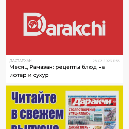
ДАСТАРХАН
28
.
03
.
2023
11
:
53
Месяц Рамазан: рецепты блюд на
ифтар и сухур