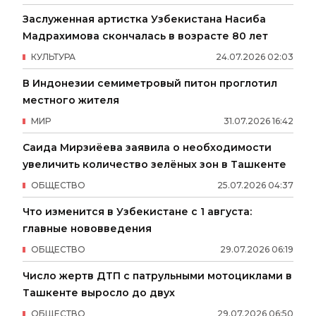
Заслуженная артистка Узбекистана Насиба
Мадрахимова скончалась в возрасте 80 лет
КУЛЬТУРА
24
.
07
.
2026
02
:
03
В Индонезии семиметровый питон проглотил
местного жителя
МИР
31
.
07
.
2026
16
:
42
Саида Мирзиёева заявила о необходимости
увеличить количество зелёных зон в Ташкенте
ОБЩЕСТВО
25
.
07
.
2026
04
:
37
Что изменится в Узбекистане с 1 августа:
главные нововведения
ОБЩЕСТВО
29
.
07
.
2026
06
:
19
Число жертв ДТП с патрульными мотоциклами в
Ташкенте выросло до двух
ОБЩЕСТВО
29
.
07
.
2026
06
:
50