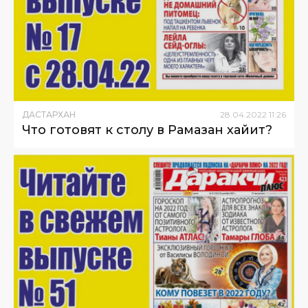
ДАСТАРХАН
28
.
04
.
2022
11
:
26
Что готовят к столу в Рамазан хайит?