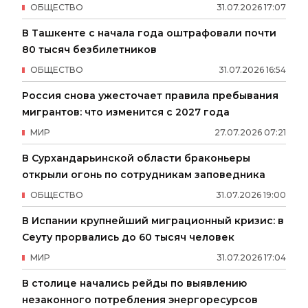
ОБЩЕСТВО
31
.
07
.
2026
17
:
07
В Ташкенте с начала года оштрафовали почти
80 тысяч безбилетников
ОБЩЕСТВО
31
.
07
.
2026
16
:
54
Россия снова ужесточает правила пребывания
мигрантов: что изменится с 2027 года
МИР
27
.
07
.
2026
07
:
21
В Сурхандарьинской области браконьеры
открыли огонь по сотрудникам заповедника
ОБЩЕСТВО
31
.
07
.
2026
19
:
00
В Испании крупнейший миграционный кризис: в
Сеуту прорвались до 60 тысяч человек
МИР
31
.
07
.
2026
17
:
04
В столице начались рейды по выявлению
незаконного потребления энергоресурсов