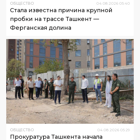
ОБЩЕСТВО
04
.
08
.
2026
05
:
40
Стала известна причина крупной
пробки на трассе Ташкент —
Ферганская долина
ОБЩЕСТВО
04
.
08
.
2026
05
:
29
Прокуратура Ташкента начала