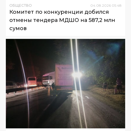
ОБЩЕСТВО
04
.
08
.
2026
05
:
48
Комитет по конкуренции добился
отмены тендера МДШО на 587,2 млн
сумов