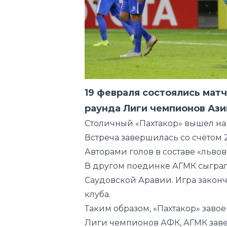
19 февраля состоялись матч
раунда Лиги чемпионов Ази
Столичный «Пахтакор» вышел на 
Встреча завершилась со счётом 
Авторами голов в составе «львов
В другом поединке АГМК сыграл
Саудовской Аравии. Игра закончи
клуба.
Таким образом, «Пахтакор» завое
Лиги чемпионов АФК, АГМК заве
ЛЧА, 3-й отборочный раунд
19 февраля
Стадион «Аль Мактум», Дубай