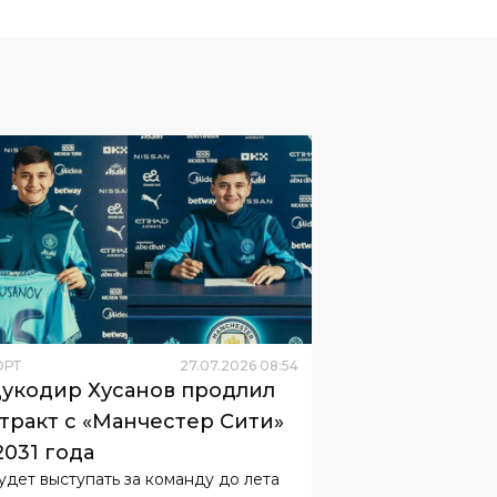
ОРТ
27
.
07
.
2026
08
:
54
укодир Хусанов продлил
тракт с «Манчестер Сити»
2031 года
удет выступать за команду до лета
года.