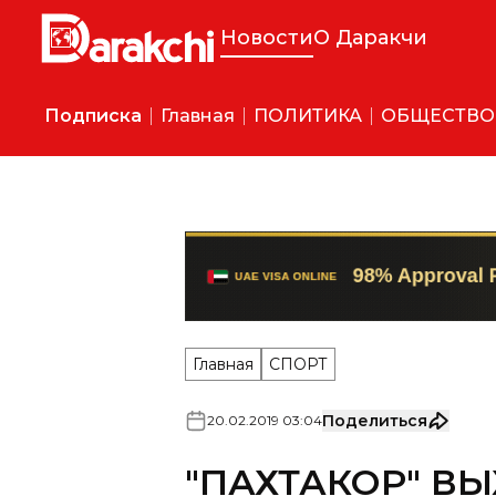
Новости
О Даракчи
Подписка
Главная
ПОЛИТИКА
ОБЩЕСТВО
Главная
СПОРТ
Поделиться
20
.
02
.
2019
03
:
04
"ПАХТАКОР" ВЫ
ГРУППОВОЙ ЭТА
ВЫЛЕТАЕТ