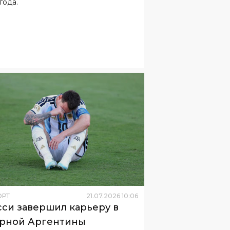
ОРТ
21
.
07
.
2026
10
:
06
си завершил карьеру в
рной Аргентины
том он объявил партнерам по
ональной команде сразу после
нного финала чемпионата мира