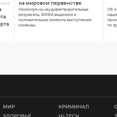
орта
команды.
по ф
МИР
КРИМИНАЛ
ЗДОРОВЬЕ
HI-TECH