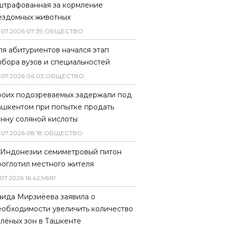
штрафованная за кормление
ездомных животных
.
07
.
2026
07
:
39
,
ОБЩЕСТВО
ля абитуриентов начался этап
ыбора вузов и специальностей
.
07
.
2026
06
:
03
,
ОБЩЕСТВО
роих подозреваемых задержали под
ашкентом при попытке продать
онну соляной кислоты
.
07
.
2026
08
:
18
,
ОБЩЕСТВО
 Индонезии семиметровый питон
роглотил местного жителя
07
.
2026
16
:
42
,
МИР
аида Мирзиёева заявила о
еобходимости увеличить количество
елёных зон в Ташкенте