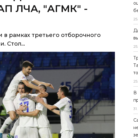
о
и в рамках третьего отборочного
б
 Стол...
25
Д
в
25
Т
Т
т
25
В
п
31
.
С
н
з