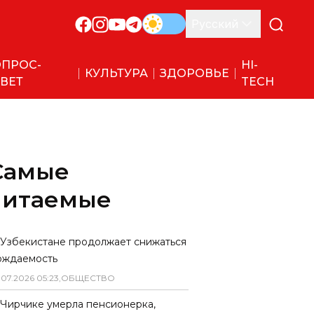
Русский
ПРОС-
HI-
КУЛЬТУРА
ЗДОРОВЬЕ
ВЕТ
TECH
Самые
читаемые
 Узбекистане продолжает снижаться
ождаемость
.
07
.
2026
05
:
23
,
ОБЩЕСТВО
 Чирчике умерла пенсионерка,