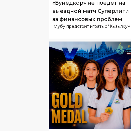
Клубу предстоит играть с "Кызылкум
СПОРТ
24
.
07
.
2026
Синхронистки Узбекистан
выиграли золото чемпиона