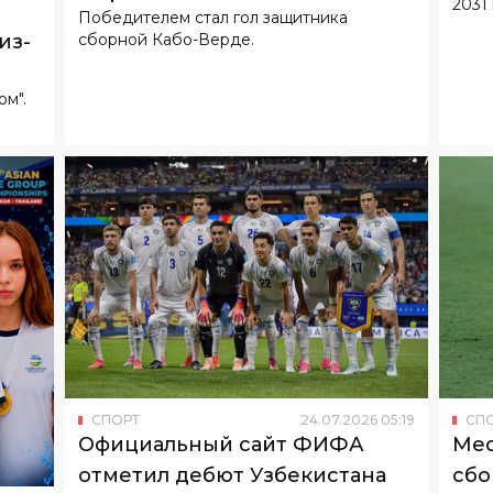
ом".
СПОРТ
24
.
07
.
2026
05
:
19
СП
Официальный сайт ФИФА
Мес
отметил дебют Узбекистана
сбо
на мировом первенстве
08
:
58
а
Несмотря на неудовлетворительные
Об э
результаты, ФИФА выделила и
наци
та
положительные моменты выступления
проигра