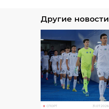
СПОРТ
31
.
07
.
2026
«Бунёдкор» не поедет на
выездной матч Суперлиги 
за финансовых проблем