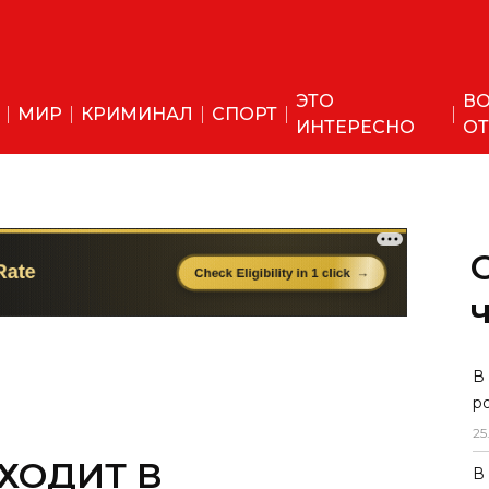
ЭТО
ВО
МИР
КРИМИНАЛ
СПОРТ
ИНТЕРЕСНО
ОТ
ХОДИТ В
В
р
П ЛЧА, "АГМК" -
25
В