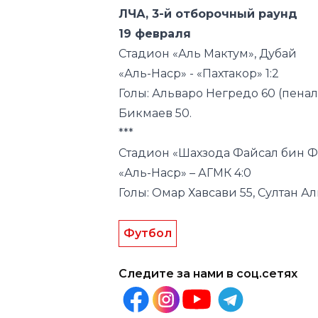
«Аль-Наср» - «Пахтакор» 1:2
Голы: Альваро Негредо 60 (пеналь
Бикмаев 50.
***
Стадион «Шахзода Файсал бин Ф
«Аль-Наср» – АГМК 4:0
Голы: Омар Хавсави 55, Султан А
Футбол
Следите за нами в соц.сетях
Другие новости