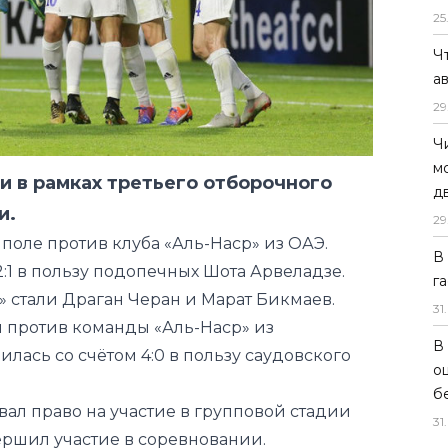
25
Ч
а
и в рамках третьего отборочного
29
и.
Ч
поле против клуба «Аль-Наср» из ОАЭ.
м
2:1 в пользу подопечных Шота Арвеладзе.
д
» стали Драган Черан и Марат Бикмаев.
29
 против команды «Аль-Наср» из
В
лась со счётом 4:0 в пользу саудовского
г
31
.
вал право на участие в групповой стадии
В
ршил участие в соревновании.
о
б
31
.