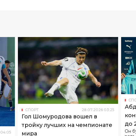
СП
Абд
СПОРТ
28
.
07
.
2026
03
:
25
кон
Гол Шомуродова вошел в
до 
тройку лучших на чемпионате
Он б
04
:
05
мира
2031 
Победителем стал гол защитника
сборной Кабо-Верде.
из-