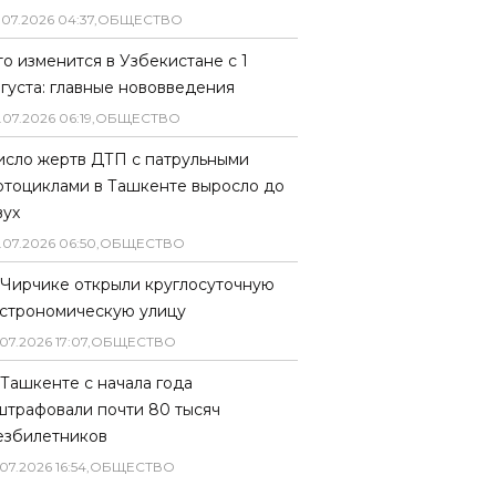
.
07
.
2026
04
:
37
,
ОБЩЕСТВО
то изменится в Узбекистане с 1
вгуста: главные нововведения
.
07
.
2026
06
:
19
,
ОБЩЕСТВО
исло жертв ДТП с патрульными
отоциклами в Ташкенте выросло до
вух
.
07
.
2026
06
:
50
,
ОБЩЕСТВО
 Чирчике открыли круглосуточную
астрономическую улицу
07
.
2026
17
:
07
,
ОБЩЕСТВО
 Ташкенте с начала года
штрафовали почти 80 тысяч
езбилетников
07
.
2026
16
:
54
,
ОБЩЕСТВО