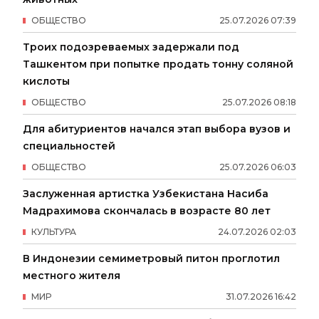
ОБЩЕСТВО
25
.
07
.
2026
07
:
39
Троих подозреваемых задержали под
Ташкентом при попытке продать тонну соляной
кислоты
ОБЩЕСТВО
25
.
07
.
2026
08
:
18
Для абитуриентов начался этап выбора вузов и
специальностей
ОБЩЕСТВО
25
.
07
.
2026
06
:
03
Заслуженная артистка Узбекистана Насиба
Мадрахимова скончалась в возрасте 80 лет
КУЛЬТУРА
24
.
07
.
2026
02
:
03
В Индонезии семиметровый питон проглотил
местного жителя
МИР
31
.
07
.
2026
16
:
42