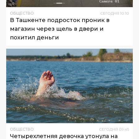
ОБЩЕСТВО
СЕГОДНЯ
10
:
10
В Ташкенте подросток проник в
магазин через щель в двери и
похитил деньги
ОБЩЕСТВО
СЕГОДНЯ
09
:
45
Четырехлетняя девочка утонула на