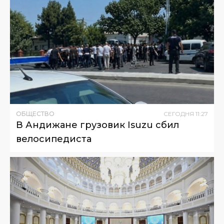
ОБЩЕСТВО
СЕГОДНЯ
11
:
27
В Андижане грузовик Isuzu сбил
велосипедиста