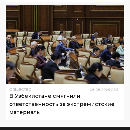
ОБЩЕСТВО
08
.
08
.
2026
06
:
34
В Узбекистане смягчили
ответственность за экстремистские
материалы