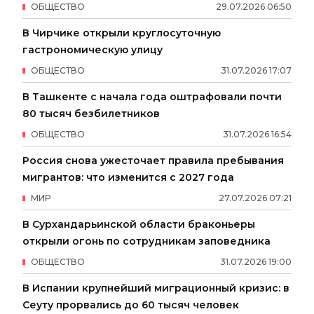
ОБЩЕСТВО
29
.
07
.
2026
06
:
50
В Чирчике открыли круглосуточную
гастрономическую улицу
ОБЩЕСТВО
31
.
07
.
2026
17
:
07
В Ташкенте с начала года оштрафовали почти
80 тысяч безбилетников
ОБЩЕСТВО
31
.
07
.
2026
16
:
54
Россия снова ужесточает правила пребывания
мигрантов: что изменится с 2027 года
МИР
27
.
07
.
2026
07
:
21
В Сурхандарьинской области браконьеры
открыли огонь по сотрудникам заповедника
ОБЩЕСТВО
31
.
07
.
2026
19
:
00
В Испании крупнейший миграционный кризис: в
Сеуту прорвались до 60 тысяч человек