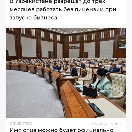
В Узбекистане разрешат до трех
месяцев работать без лицензии при
запуске бизнеса
ОБЩЕСТВО
08
.
08
.
2026
08
:
17
Имя отца можно будет официально