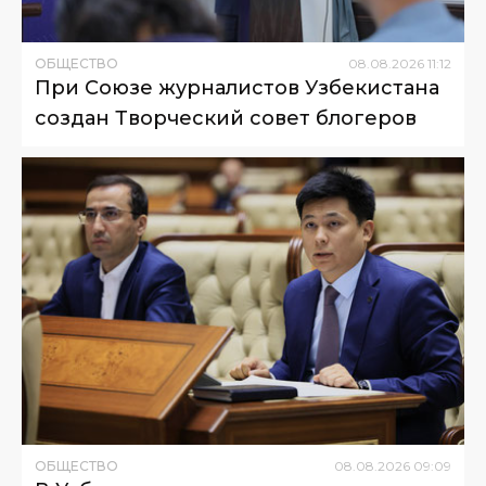
ОБЩЕСТВО
08
.
08
.
2026
11
:
12
При Союзе журналистов Узбекистана
создан Творческий совет блогеров
ОБЩЕСТВО
08
.
08
.
2026
09
:
09