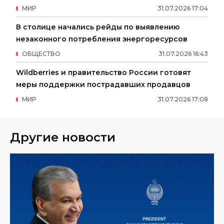
МИР
31
.
07
.
2026
17
:
04
В столице начались рейды по выявлению
незаконного потребления энергоресурсов
ОБЩЕСТВО
31
.
07
.
2026
16
:
43
Wildberries и правительство России готовят
меры поддержки пострадавших продавцов
МИР
31
.
07
.
2026
17
:
08
Другие новости