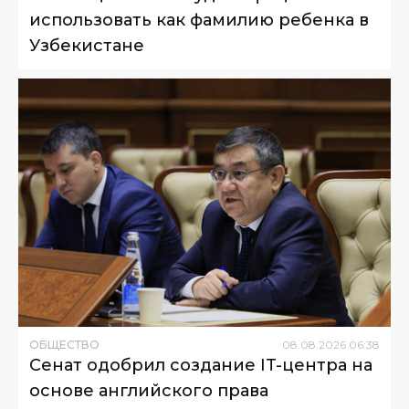
использовать как фамилию ребенка в
Узбекистане
ОБЩЕСТВО
08
.
08
.
2026
06
:
38
Сенат одобрил создание IT-центра на
основе английского права