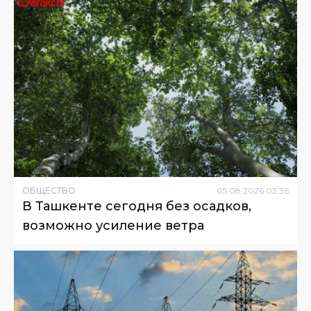
ОБЩЕСТВО
05
.
08
.
2026
03
:
36
В Ташкенте сегодня без осадков,
возможно усиление ветра