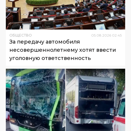
ОБЩЕСТВО
05
.
08
.
2026
02
:
45
За передачу автомобиля
несовершеннолетнему хотят ввести
уголовную ответственность