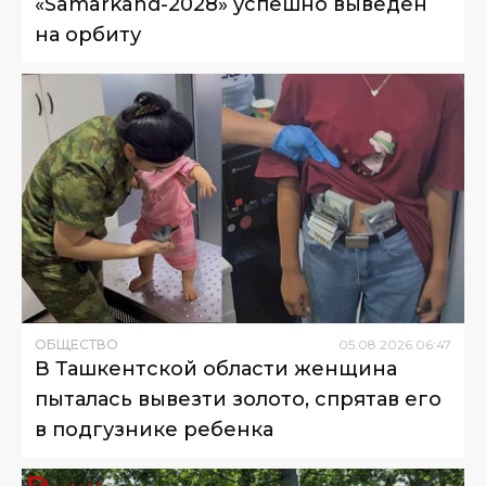
«Samarkand-2028» успешно выведен
на орбиту
ОБЩЕСТВО
05
.
08
.
2026
06
:
47
В Ташкентской области женщина
пыталась вывезти золото, спрятав его
в подгузнике ребенка