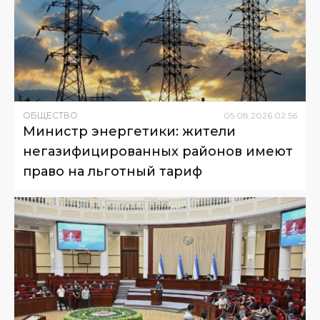
ОБЩЕСТВО
05
.
08
.
2026
02
:
56
Министр энергетики: жители
негазифицированных районов имеют
право на льготный тариф