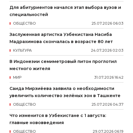
Для абитуриентов начался этап выбора вузов и
специальностей
ОБЩЕСТВО
25
.
07
.
2026
06
:
03
Заслуженная артистка Узбекистана Насиба
Мадрахимова скончалась в возрасте 80 лет
КУЛЬТУРА
24
.
07
.
2026
02
:
03
В Индонезии семиметровый питон проглотил
местного жителя
МИР
31
.
07
.
2026
16
:
42
Саида Мирзиёева заявила о необходимости
увеличить количество зелёных зон в Ташкенте
ОБЩЕСТВО
25
.
07
.
2026
04
:
37
Что изменится в Узбекистане с 1 августа:
главные нововведения
ОБЩЕСТВО
29
.
07
.
2026
06
:
19