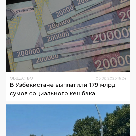
ОБЩЕСТВО
06
.
08
.
2026
16
:
24
В Узбекистане выплатили 179 млрд
сумов социального кешбэка