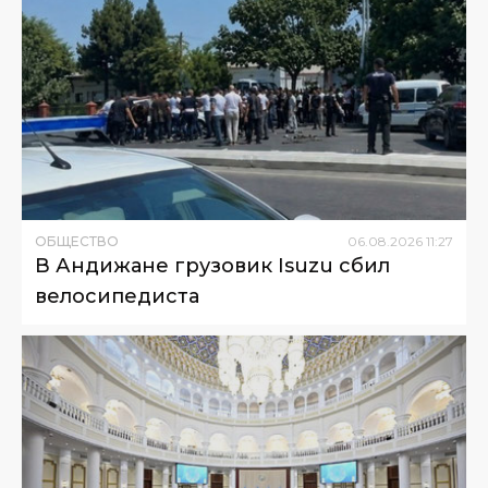
ОБЩЕСТВО
06
.
08
.
2026
11
:
27
В Андижане грузовик Isuzu сбил
велосипедиста