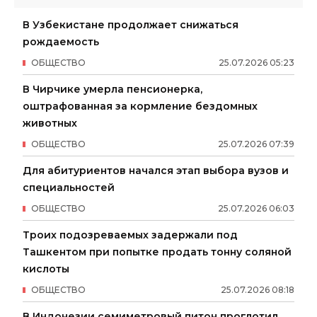
В Узбекистане продолжает снижаться
рождаемость
ОБЩЕСТВО
25
.
07
.
2026
05
:
23
В Чирчике умерла пенсионерка,
оштрафованная за кормление бездомных
животных
ОБЩЕСТВО
25
.
07
.
2026
07
:
39
Для абитуриентов начался этап выбора вузов и
специальностей
ОБЩЕСТВО
25
.
07
.
2026
06
:
03
Троих подозреваемых задержали под
Ташкентом при попытке продать тонну соляной
кислоты
ОБЩЕСТВО
25
.
07
.
2026
08
:
18
В Индонезии семиметровый питон проглотил