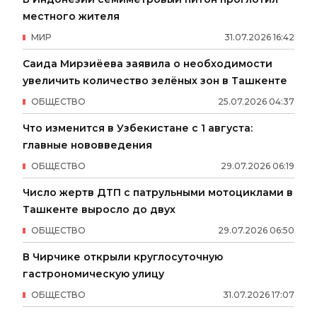
местного жителя
МИР
31
.
07
.
2026
16
:
42
Саида Мирзиёева заявила о необходимости
увеличить количество зелёных зон в Ташкенте
ОБЩЕСТВО
25
.
07
.
2026
04
:
37
Что изменится в Узбекистане с 1 августа:
главные нововведения
ОБЩЕСТВО
29
.
07
.
2026
06
:
19
Число жертв ДТП с патрульными мотоциклами в
Ташкенте выросло до двух
ОБЩЕСТВО
29
.
07
.
2026
06
:
50
В Чирчике открыли круглосуточную
гастрономическую улицу
ОБЩЕСТВО
31
.
07
.
2026
17
:
07