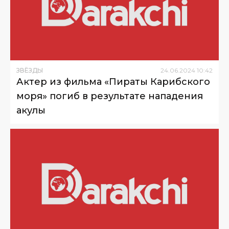
ЗВЁЗДЫ
24
.
06
.
2024
10
:
42
Актер из фильма «Пираты Карибского
моря» погиб в результате нападения
акулы