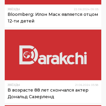
ЗВЁЗДЫ
22
.
06
.
2024
09
:
05
Bloomberg: Илон Маск является отцом
12-ти детей
ЗВЁЗДЫ
21
.
06
.
2024
05
:
58
В возрасте 88 лет скончался актер
Дональд Сазерленд