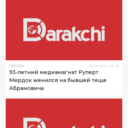
ЗВЁЗДЫ
03
.
06
.
2024
03
:
09
93-летний медиамагнат Руперт
Мердок женился на бывшей теще
Абрамовича