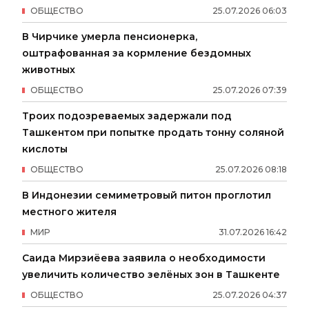
ОБЩЕСТВО
25
.
07
.
2026
06
:
03
В Чирчике умерла пенсионерка,
оштрафованная за кормление бездомных
животных
ОБЩЕСТВО
25
.
07
.
2026
07
:
39
Троих подозреваемых задержали под
Ташкентом при попытке продать тонну соляной
кислоты
ОБЩЕСТВО
25
.
07
.
2026
08
:
18
В Индонезии семиметровый питон проглотил
местного жителя
МИР
31
.
07
.
2026
16
:
42
Саида Мирзиёева заявила о необходимости
увеличить количество зелёных зон в Ташкенте
ОБЩЕСТВО
25
.
07
.
2026
04
:
37