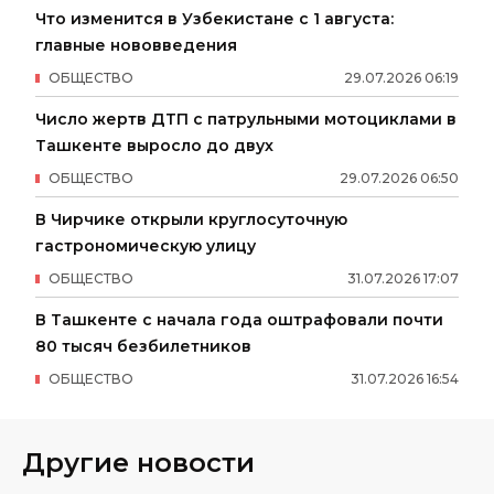
Что изменится в Узбекистане с 1 августа:
главные нововведения
ОБЩЕСТВО
29
.
07
.
2026
06
:
19
Число жертв ДТП с патрульными мотоциклами в
Ташкенте выросло до двух
ОБЩЕСТВО
29
.
07
.
2026
06
:
50
В Чирчике открыли круглосуточную
гастрономическую улицу
ОБЩЕСТВО
31
.
07
.
2026
17
:
07
В Ташкенте с начала года оштрафовали почти
80 тысяч безбилетников
ОБЩЕСТВО
31
.
07
.
2026
16
:
54
Другие новости