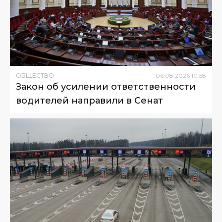
ОБЩЕСТВО
06
.
08
.
2026
10
:
58
Закон об усилении ответственности
водителей направили в Сенат