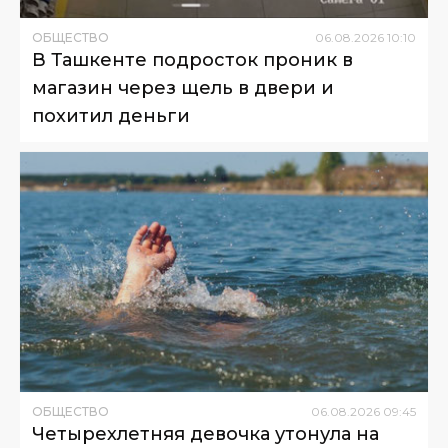
ОБЩЕСТВО
06
.
08
.
2026
10
:
10
В Ташкенте подросток проник в
магазин через щель в двери и
похитил деньги
ОБЩЕСТВО
06
.
08
.
2026
09
:
45
Четырехлетняя девочка утонула на