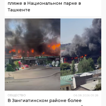
пляже в Национальном парке в
Ташкенте
ОБЩЕСТВО
06
.
08
.
2026
09
:
28
В Зангиатинском районе более