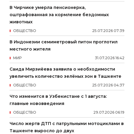
В Чирчике умерла пенсионерка,
оштрафованная за кормление бездомных
животных
ОБЩЕСТВО
25
.
07
.
2026
07
:
39
В Индонезии семиметровый питон проглотил
местного жителя
МИР
31
.
07
.
2026
16
:
42
Саида Мирзиёева заявила о необходимости
увеличить количество зелёных зон в Ташкенте
ОБЩЕСТВО
25
.
07
.
2026
04
:
37
Что изменится в Узбекистане с 1 августа:
главные нововведения
ОБЩЕСТВО
29
.
07
.
2026
06
:
19
Число жертв ДТП с патрульными мотоциклами в
Ташкенте выросло до двух