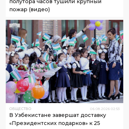
полутора часов тушили крупный
пожар (видео)
ОБЩЕСТВО
06
.
08
.
2026
02
:
53
В Узбекистане завершат доставку
«Президентских подарков» к 25