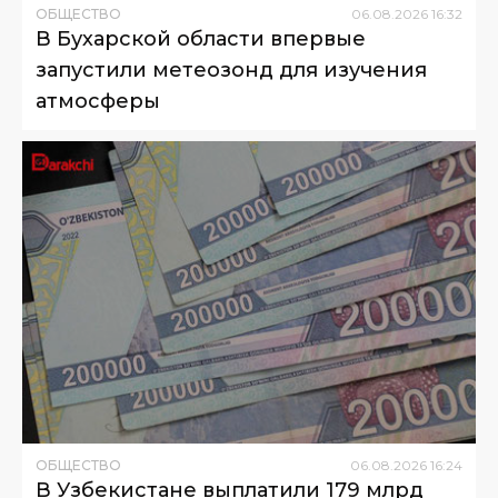
ОБЩЕСТВО
06
.
08
.
2026
16
:
32
В Бухарской области впервые
запустили метеозонд для изучения
атмосферы
ОБЩЕСТВО
06
.
08
.
2026
16
:
24
В Узбекистане выплатили 179 млрд