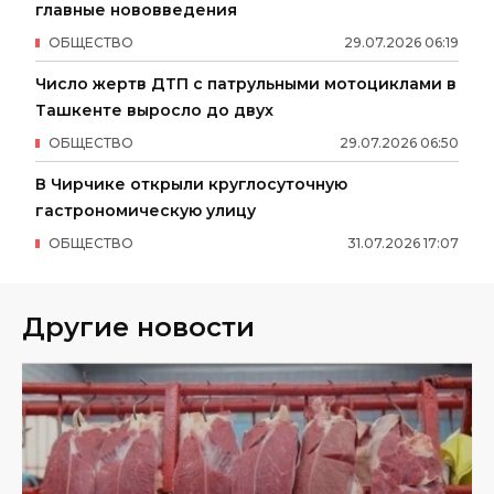
главные нововведения
ОБЩЕСТВО
29
.
07
.
2026
06
:
19
Число жертв ДТП с патрульными мотоциклами в
Ташкенте выросло до двух
ОБЩЕСТВО
29
.
07
.
2026
06
:
50
В Чирчике открыли круглосуточную
гастрономическую улицу
ОБЩЕСТВО
31
.
07
.
2026
17
:
07
Другие новости