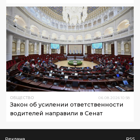
ОБЩЕСТВО
06
.
08
.
2026
10
:
58
Закон об усилении ответственности
водителей направили в Сенат
Реклама
RSS