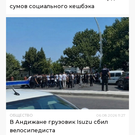
сумов социального кешбэка
ОБЩЕСТВО
06
.
08
.
2026
11
:
27
В Андижане грузовик Isuzu сбил
велосипедиста