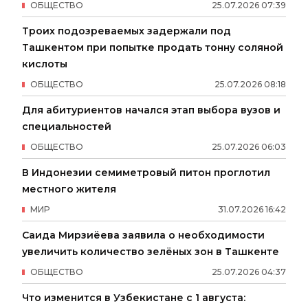
ОБЩЕСТВО
25
.
07
.
2026
07
:
39
Троих подозреваемых задержали под
Ташкентом при попытке продать тонну соляной
кислоты
ОБЩЕСТВО
25
.
07
.
2026
08
:
18
Для абитуриентов начался этап выбора вузов и
специальностей
ОБЩЕСТВО
25
.
07
.
2026
06
:
03
В Индонезии семиметровый питон проглотил
местного жителя
МИР
31
.
07
.
2026
16
:
42
Саида Мирзиёева заявила о необходимости
увеличить количество зелёных зон в Ташкенте
ОБЩЕСТВО
25
.
07
.
2026
04
:
37
Что изменится в Узбекистане с 1 августа: