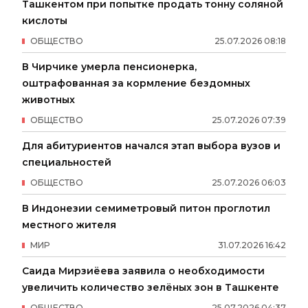
Ташкентом при попытке продать тонну соляной
кислоты
ОБЩЕСТВО
25
.
07
.
2026
08
:
18
В Чирчике умерла пенсионерка,
оштрафованная за кормление бездомных
животных
ОБЩЕСТВО
25
.
07
.
2026
07
:
39
Для абитуриентов начался этап выбора вузов и
специальностей
ОБЩЕСТВО
25
.
07
.
2026
06
:
03
В Индонезии семиметровый питон проглотил
местного жителя
МИР
31
.
07
.
2026
16
:
42
Саида Мирзиёева заявила о необходимости
увеличить количество зелёных зон в Ташкенте
ОБЩЕСТВО
25
.
07
.
2026
04
:
37