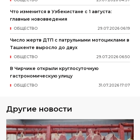
Что изменится в Узбекистане с 1 августа:
главные нововведения
ОБЩЕСТВО
29
.
07
.
2026
06
:
19
Число жертв ДТП с патрульными мотоциклами в
Ташкенте выросло до двух
ОБЩЕСТВО
29
.
07
.
2026
06
:
50
В Чирчике открыли круглосуточную
гастрономическую улицу
ОБЩЕСТВО
31
.
07
.
2026
17
:
07
Другие новости