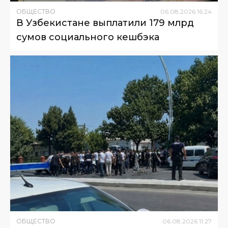
ОБЩЕСТВО
06
.
08
.
2026
16
:
24
В Узбекистане выплатили 179 млрд
сумов социального кешбэка
ОБЩЕСТВО
06
.
08
.
2026
11
:
27