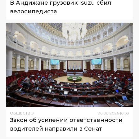
В Андижане грузовик Isuzu сбил
велосипедиста
ОБЩЕСТВО
06
.
08
.
2026
10
:
58
Закон об усилении ответственности
водителей направили в Сенат