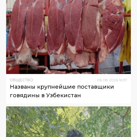
ОБЩЕСТВО
06
.
08
.
2026
16
:
57
Названы крупнейшие поставщики
говядины в Узбекистан