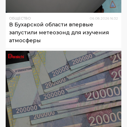
ОБЩЕСТВО
06
.
08
.
2026
16
:
32
В Бухарской области впервые
запустили метеозонд для изучения
атмосферы