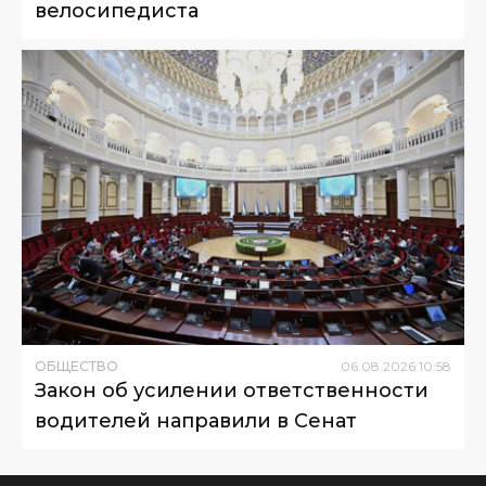
велосипедиста
ОБЩЕСТВО
06
.
08
.
2026
10
:
58
Закон об усилении ответственности
водителей направили в Сенат