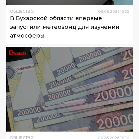
ОБЩЕСТВО
06
.
08
.
2026
16
:
32
В Бухарской области впервые
запустили метеозонд для изучения
атмосферы
ОБЩЕСТВО
06
.
08
.
2026
16
:
24