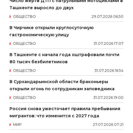
Число жертв ДТП с патрульными мотоциклами в
Ташкенте выросло до двух
ОБЩЕСТВО
29
.
07
.
2026
06
:
50
В Чирчике открыли круглосуточную
гастрономическую улицу
ОБЩЕСТВО
31
.
07
.
2026
17
:
07
В Ташкенте с начала года оштрафовали почти
80 тысяч безбилетников
ОБЩЕСТВО
31
.
07
.
2026
16
:
54
В Сурхандарьинской области браконьеры
открыли огонь по сотрудникам заповедника
ОБЩЕСТВО
31
.
07
.
2026
19
:
00
Россия снова ужесточает правила пребывания
мигрантов: что изменится с 2027 года
МИР
27
.
07
.
2026
07
:
21