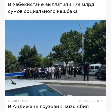
В Узбекистане выплатили 179 млрд
сумов социального кешбэка
ОБЩЕСТВО
06
.
08
.
2026
11
:
27
В Андижане грузовик Isuzu сбил