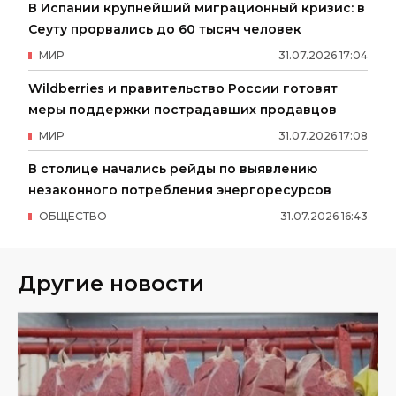
В Испании крупнейший миграционный кризис: в
Сеуту прорвались до 60 тысяч человек
МИР
31
.
07
.
2026
17
:
04
Wildberries и правительство России готовят
меры поддержки пострадавших продавцов
МИР
31
.
07
.
2026
17
:
08
В столице начались рейды по выявлению
незаконного потребления энергоресурсов
ОБЩЕСТВО
31
.
07
.
2026
16
:
43
Другие новости