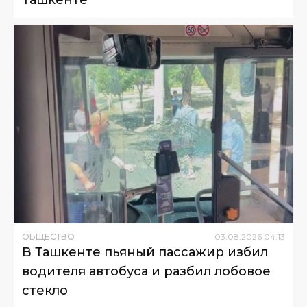
Ташкенте
ОБЩЕСТВО
03
.
08
.
2026
04
:
13
В Ташкенте пьяный пассажир избил
водителя автобуса и разбил лобовое
стекло