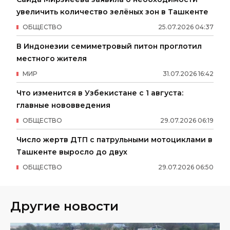
увеличить количество зелёных зон в Ташкенте
ОБЩЕСТВО
25
.
07
.
2026
04
:
37
В Индонезии семиметровый питон проглотил
местного жителя
МИР
31
.
07
.
2026
16
:
42
Что изменится в Узбекистане с 1 августа:
главные нововведения
ОБЩЕСТВО
29
.
07
.
2026
06
:
19
Число жертв ДТП с патрульными мотоциклами в
Ташкенте выросло до двух
ОБЩЕСТВО
29
.
07
.
2026
06
:
50
Другие новости