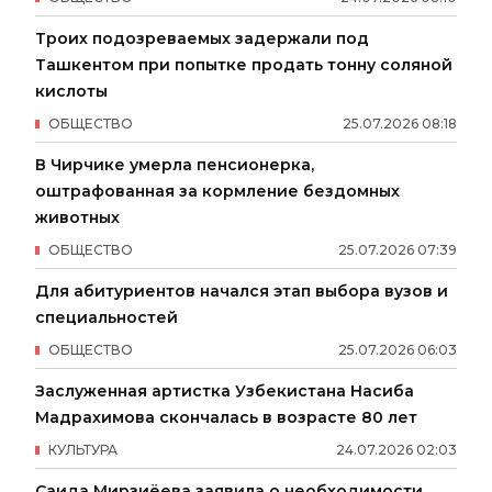
Троих подозреваемых задержали под
Ташкентом при попытке продать тонну соляной
кислоты
ОБЩЕСТВО
25
.
07
.
2026
08
:
18
В Чирчике умерла пенсионерка,
оштрафованная за кормление бездомных
животных
ОБЩЕСТВО
25
.
07
.
2026
07
:
39
Для абитуриентов начался этап выбора вузов и
специальностей
ОБЩЕСТВО
25
.
07
.
2026
06
:
03
Заслуженная артистка Узбекистана Насиба
Мадрахимова скончалась в возрасте 80 лет
КУЛЬТУРА
24
.
07
.
2026
02
:
03
Саида Мирзиёева заявила о необходимости