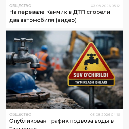
ОБЩЕСТВО
03
.
08
.
2026
05
:
12
На перевале Камчик в ДТП сгорели
два автомобиля (видео)
ОБЩЕСТВО
03
.
08
.
2026
04
:
16
Опубликован график подвоза воды в