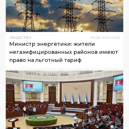
ОБЩЕСТВО
05
.
08
.
2026
02
:
56
Министр энергетики: жители
негазифицированных районов имеют
право на льготный тариф