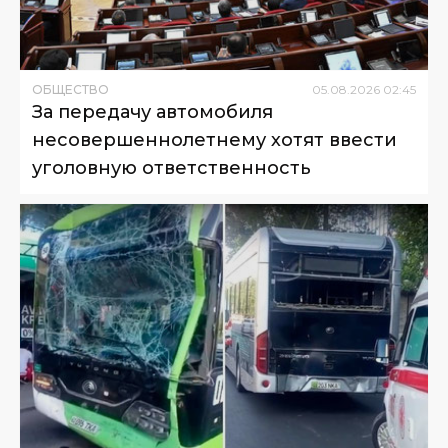
ОБЩЕСТВО
05
.
08
.
2026
02
:
45
За передачу автомобиля
несовершеннолетнему хотят ввести
уголовную ответственность