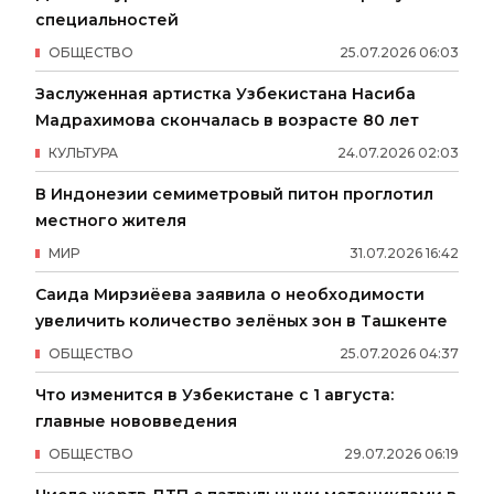
специальностей
ОБЩЕСТВО
25
.
07
.
2026
06
:
03
Заслуженная артистка Узбекистана Насиба
Мадрахимова скончалась в возрасте 80 лет
КУЛЬТУРА
24
.
07
.
2026
02
:
03
В Индонезии семиметровый питон проглотил
местного жителя
МИР
31
.
07
.
2026
16
:
42
Саида Мирзиёева заявила о необходимости
увеличить количество зелёных зон в Ташкенте
ОБЩЕСТВО
25
.
07
.
2026
04
:
37
Что изменится в Узбекистане с 1 августа:
главные нововведения
ОБЩЕСТВО
29
.
07
.
2026
06
:
19