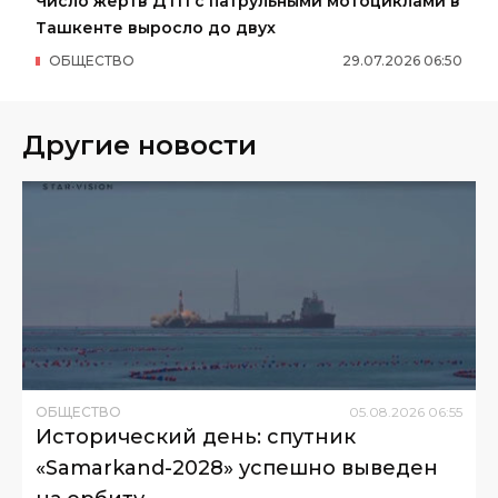
Число жертв ДТП с патрульными мотоциклами в
Ташкенте выросло до двух
ОБЩЕСТВО
29
.
07
.
2026
06
:
50
Другие новости
ОБЩЕСТВО
05
.
08
.
2026
06
:
55
Исторический день: спутник
«Samarkand-2028» успешно выведен