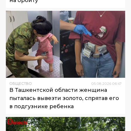
на орбиту
ОБЩЕСТВО
05
.
08
.
2026
06
:
47
В Ташкентской области женщина
пыталась вывезти золото, спрятав его
в подгузнике ребенка