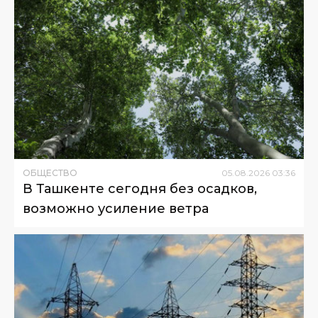
ОБЩЕСТВО
05
.
08
.
2026
03
:
36
В Ташкенте сегодня без осадков,
возможно усиление ветра