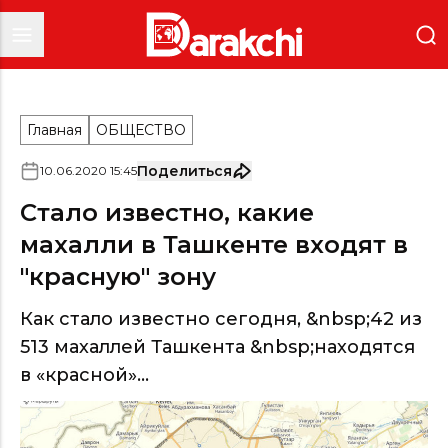
Главная
ОБЩЕСТВО
Поделиться
10
.
06
.
2020
15
:
45
Стало известно, какие
махалли в Ташкенте входят в
"красную" зону
Как стало известно сегодня, &nbsp;42 из
513 махаллей Ташкента &nbsp;находятся
в «красной»...