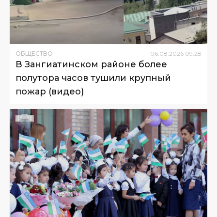
ОБЩЕСТВО
06
.
08
.
2026
09
:
28
В Зангиатинском районе более
полутора часов тушили крупный
пожар (видео)