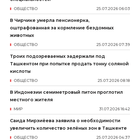
ОБЩЕСТВО
25
.
07
.
2026
06
:
03
В Чирчике умерла пенсионерка,
оштрафованная за кормление бездомных
животных
ОБЩЕСТВО
25
.
07
.
2026
07
:
39
Троих подозреваемых задержали под
Ташкентом при попытке продать тонну соляной
кислоты
ОБЩЕСТВО
25
.
07
.
2026
08
:
18
В Индонезии семиметровый питон проглотил
местного жителя
МИР
31
.
07
.
2026
16
:
42
Саида Мирзиёева заявила о необходимости
увеличить количество зелёных зон в Ташкенте
ОБЩЕСТВО
25
.
07
.
2026
04
:
37