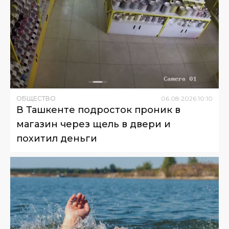
ОБЩЕСТВО
06
.
08
.
2026
10
:
10
В Ташкенте подросток проник в
магазин через щель в двери и
похитил деньги