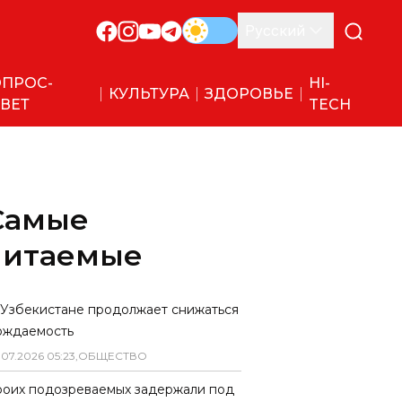
Русский
ПРОС-
HI-
КУЛЬТУРА
ЗДОРОВЬЕ
ВЕТ
TECH
Самые
читаемые
 Узбекистане продолжает снижаться
ождаемость
.
07
.
2026
05
:
23
,
ОБЩЕСТВО
роих подозреваемых задержали под