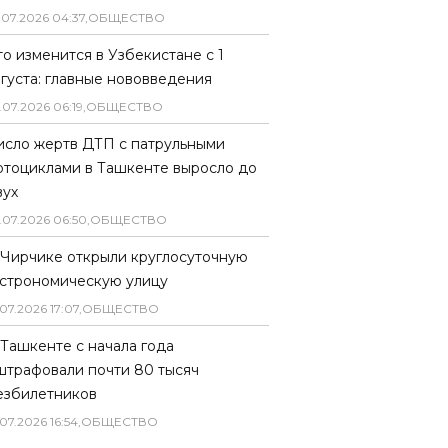
.
07
.
2026
04
:
37
,
ОБЩЕСТВО
то изменится в Узбекистане с 1
вгуста: главные нововведения
.
07
.
2026
06
:
19
,
ОБЩЕСТВО
исло жертв ДТП с патрульными
отоциклами в Ташкенте выросло до
вух
.
07
.
2026
06
:
50
,
ОБЩЕСТВО
 Чирчике открыли круглосуточную
астрономическую улицу
07
.
2026
17
:
07
,
ОБЩЕСТВО
 Ташкенте с начала года
штрафовали почти 80 тысяч
езбилетников
07
.
2026
16
:
54
,
ОБЩЕСТВО