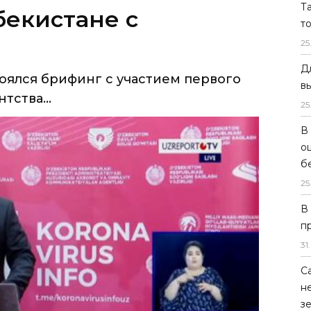
Т
бекистане с
т
25
Д
оялся брифинг с участием первого
в
тства...
25
В
о
б
25
В
п
31
.
С
н
з