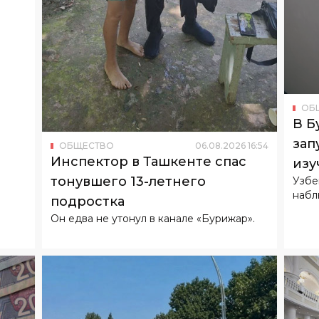
ОБ
В Б
зап
ОБЩЕСТВО
06
.
08
.
2026
16
:
54
Инспектор в Ташкенте спас
изу
тонувшего 13-летнего
Узбе
набл
подростка
Он едва не утонул в канале «Бурижар».