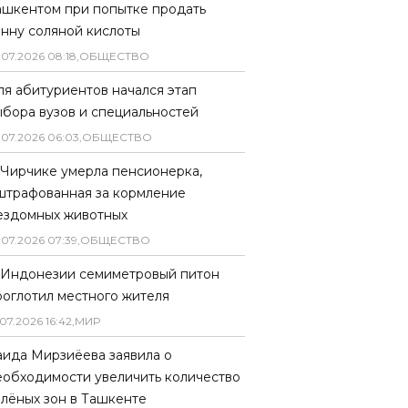
ашкентом при попытке продать
онну соляной кислоты
.
07
.
2026
08
:
18
,
ОБЩЕСТВО
ля абитуриентов начался этап
ыбора вузов и специальностей
.
07
.
2026
06
:
03
,
ОБЩЕСТВО
 Чирчике умерла пенсионерка,
штрафованная за кормление
ездомных животных
.
07
.
2026
07
:
39
,
ОБЩЕСТВО
 Индонезии семиметровый питон
роглотил местного жителя
07
.
2026
16
:
42
,
МИР
аида Мирзиёева заявила о
еобходимости увеличить количество
елёных зон в Ташкенте