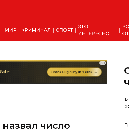
ЭТО
ВО
МИР
КРИМИНАЛ
СПОРТ
ИНТЕРЕСНО
ОТ
В
р
25
 назвал число
Т