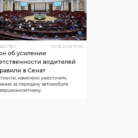
ЩЕСТВО
06
.
08
.
2026
10
:
58
он об усилении
етственности водителей
равили в Сенат
стности, намечено ужесточить
зание за передачу автомобиля
вершеннолетнему.