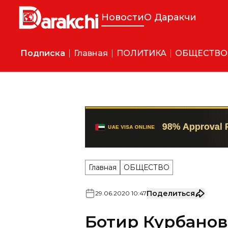
Новости
О Даракчи
Подписка
Главная
ПОЛИТИКА
ОБЩЕСТВО
Главная
ОБЩЕСТВО
Поделиться
29
.
06
.
2020
10
:
47
Ботир Курбанов