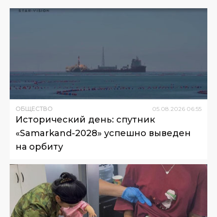
ОБЩЕСТВО
05
.
08
.
2026
06
:
55
Исторический день: спутник
«Samarkand-2028» успешно выведен
на орбиту