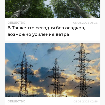
ОБЩЕСТВО
05
.
08
.
2026
03
:
36
В Ташкенте сегодня без осадков,
возможно усиление ветра
ОБЩЕСТВО
05
.
08
.
2026
02
:
56