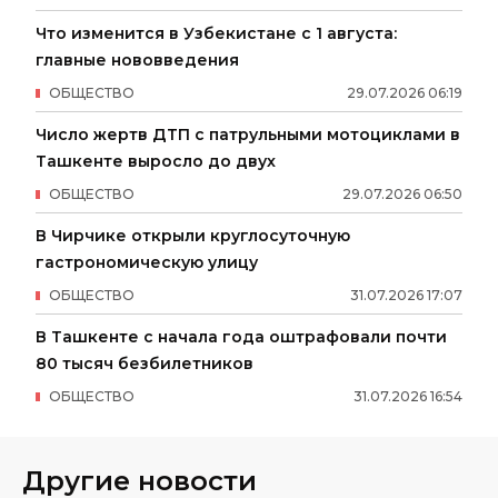
Что изменится в Узбекистане с 1 августа:
главные нововведения
ОБЩЕСТВО
29
.
07
.
2026
06
:
19
Число жертв ДТП с патрульными мотоциклами в
Ташкенте выросло до двух
ОБЩЕСТВО
29
.
07
.
2026
06
:
50
В Чирчике открыли круглосуточную
гастрономическую улицу
ОБЩЕСТВО
31
.
07
.
2026
17
:
07
В Ташкенте с начала года оштрафовали почти
80 тысяч безбилетников
ОБЩЕСТВО
31
.
07
.
2026
16
:
54
Другие новости