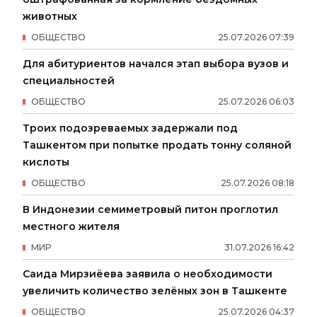
животных
ОБЩЕСТВО
25
.
07
.
2026
07
:
39
Для абитуриентов начался этап выбора вузов и
специальностей
ОБЩЕСТВО
25
.
07
.
2026
06
:
03
Троих подозреваемых задержали под
Ташкентом при попытке продать тонну соляной
кислоты
ОБЩЕСТВО
25
.
07
.
2026
08
:
18
В Индонезии семиметровый питон проглотил
местного жителя
МИР
31
.
07
.
2026
16
:
42
Саида Мирзиёева заявила о необходимости
увеличить количество зелёных зон в Ташкенте
ОБЩЕСТВО
25
.
07
.
2026
04
:
37