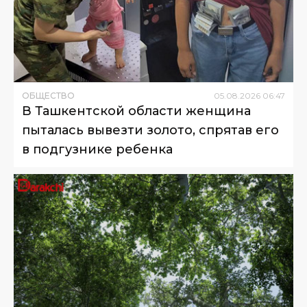
ОБЩЕСТВО
05
.
08
.
2026
06
:
47
В Ташкентской области женщина
пыталась вывезти золото, спрятав его
в подгузнике ребенка