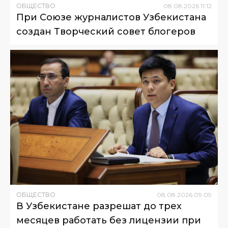
ОБЩЕСТВО
08
.
08
.
2026
11
:
12
При Союзе журналистов Узбекистана
создан Творческий совет блогеров
ОБЩЕСТВО
08
.
08
.
2026
09
:
09
В Узбекистане разрешат до трех
месяцев работать без лицензии при