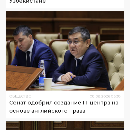
Узбекистане
ОБЩЕСТВО
08
.
08
.
2026
06
:
38
Сенат одобрил создание IT-центра на
основе английского права