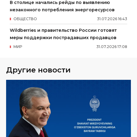
В столице начались рейды по выявлению
незаконного потребления энергоресурсов
ОБЩЕСТВО
31
.
07
.
2026
16
:
43
Wildberries и правительство России готовят
меры поддержки пострадавших продавцов
МИР
31
.
07
.
2026
17
:
08
Другие новости