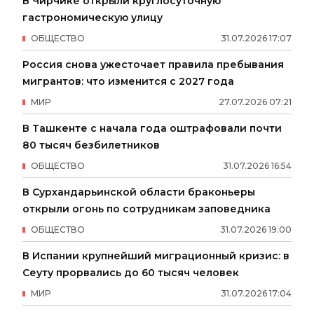
В Чирчике открыли круглосуточную
гастрономическую улицу
ОБЩЕСТВО
31
.
07
.
2026
17
:
07
Россия снова ужесточает правила пребывания
мигрантов: что изменится с 2027 года
МИР
27
.
07
.
2026
07
:
21
В Ташкенте с начала года оштрафовали почти
80 тысяч безбилетников
ОБЩЕСТВО
31
.
07
.
2026
16
:
54
В Сурхандарьинской области браконьеры
открыли огонь по сотрудникам заповедника
ОБЩЕСТВО
31
.
07
.
2026
19
:
00
В Испании крупнейший миграционный кризис: в
Сеуту прорвались до 60 тысяч человек
МИР
31
.
07
.
2026
17
:
04