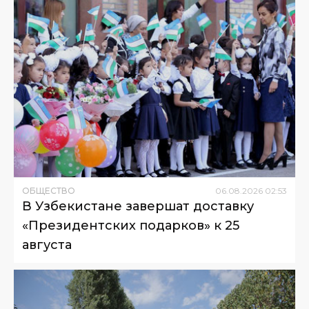
ОБЩЕСТВО
06
.
08
.
2026
02
:
53
В Узбекистане завершат доставку
«Президентских подарков» к 25
августа