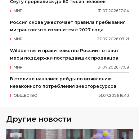
Сеуту прорвались до 60 тысяч человек
МИР
31
.
07
.
2026
17
:
04
Россия снова ужесточает правила пребывания
мигрантов: что изменится с 2027 года
МИР
27
.
07
.
2026
07
:
21
Wildberries и правительство России готовят
меры поддержки пострадавших продавцов
МИР
31
.
07
.
2026
17
:
08
В столице начались рейды по выявлению
незаконного потребления энергоресурсов
ОБЩЕСТВО
31
.
07
.
2026
16
:
43
Другие новости