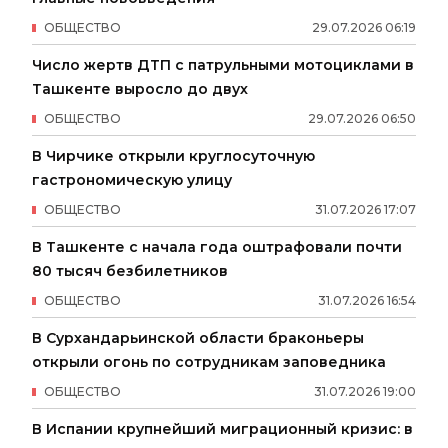
ОБЩЕСТВО
29
.
07
.
2026
06
:
19
Число жертв ДТП с патрульными мотоциклами в
Ташкенте выросло до двух
ОБЩЕСТВО
29
.
07
.
2026
06
:
50
В Чирчике открыли круглосуточную
гастрономическую улицу
ОБЩЕСТВО
31
.
07
.
2026
17
:
07
В Ташкенте с начала года оштрафовали почти
80 тысяч безбилетников
ОБЩЕСТВО
31
.
07
.
2026
16
:
54
В Сурхандарьинской области браконьеры
открыли огонь по сотрудникам заповедника
ОБЩЕСТВО
31
.
07
.
2026
19
:
00
В Испании крупнейший миграционный кризис: в