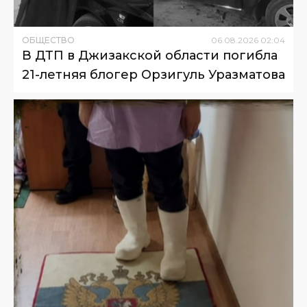
ОБЩЕСТВО
06
.
08
.
2026
02
:
04
В ДТП в Джизакской области погибла
21-летняя блогер Орзигуль Уразматова