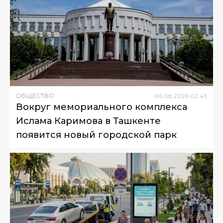
ОБЩЕСТВО
06
.
08
.
2026
02
:
43
Вокруг мемориального комплекса
Ислама Каримова в Ташкенте
появится новый городской парк