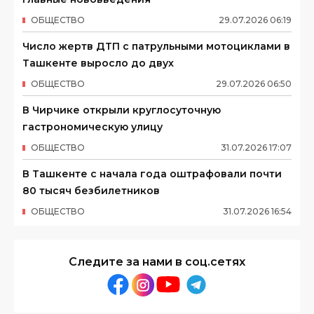
ОБЩЕСТВО
29
.
07
.
2026
06
:
19
Число жертв ДТП с патрульными мотоциклами в
Ташкенте выросло до двух
ОБЩЕСТВО
29
.
07
.
2026
06
:
50
В Чирчике открыли круглосуточную
гастрономическую улицу
ОБЩЕСТВО
31
.
07
.
2026
17
:
07
В Ташкенте с начала года оштрафовали почти
80 тысяч безбилетников
ОБЩЕСТВО
31
.
07
.
2026
16
:
54
Следите за нами в соц.сетях