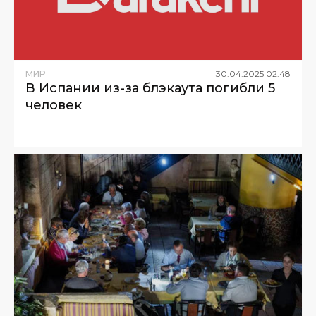
МИР
30
.
04
.
2025
02
:
48
В Испании из-за блэкаута погибли 5
человек