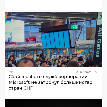
МИР
05
.
07
.
2024
12
:
21
Сбой в работе служб корпорации
Microsoft не затронул большинство
стран СНГ