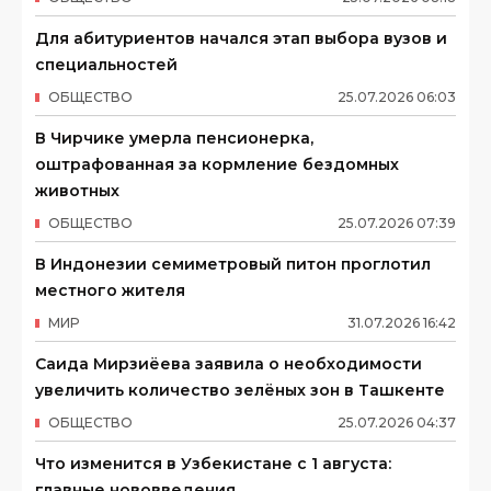
Для абитуриентов начался этап выбора вузов и
специальностей
ОБЩЕСТВО
25
.
07
.
2026
06
:
03
В Чирчике умерла пенсионерка,
оштрафованная за кормление бездомных
животных
ОБЩЕСТВО
25
.
07
.
2026
07
:
39
В Индонезии семиметровый питон проглотил
местного жителя
МИР
31
.
07
.
2026
16
:
42
Саида Мирзиёева заявила о необходимости
увеличить количество зелёных зон в Ташкенте
ОБЩЕСТВО
25
.
07
.
2026
04
:
37
Что изменится в Узбекистане с 1 августа:
главные нововведения