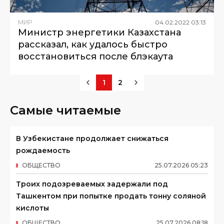
МИР
04
.
02
.
2022
03
:
13
Министр энергетики Казахстана
рассказал, как удалось быстро
восстановиться после блэкаута
1
2
Самые читаемые
В Узбекистане продолжает снижаться
рождаемость
ОБЩЕСТВО
25
.
07
.
2026
05
:
23
Троих подозреваемых задержали под
Ташкентом при попытке продать тонну соляной
кислоты
ОБЩЕСТВО
25
.
07
.
2026
08
:
18