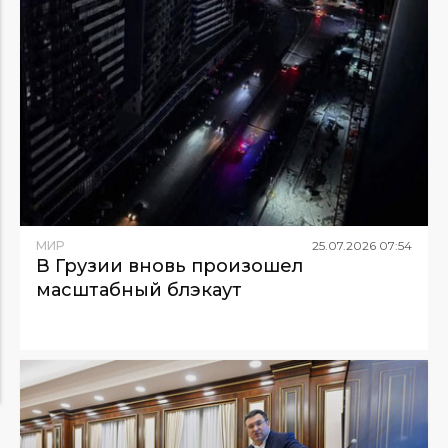
МИР
25
.
07
.
2026
07
:
54
В Грузии вновь произошел
масштабный блэкаут