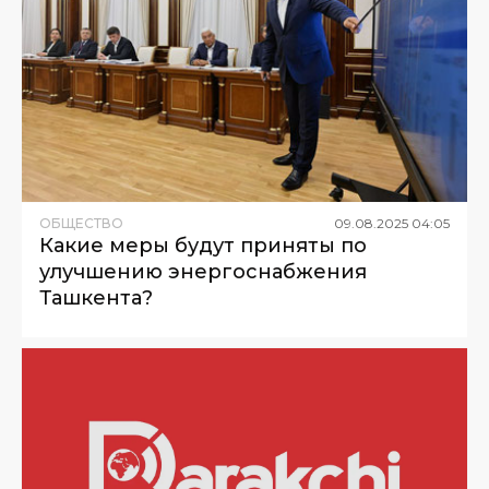
ОБЩЕСТВО
09
.
08
.
2025
04
:
05
Какие меры будут приняты по
улучшению энергоснабжения
Ташкента?