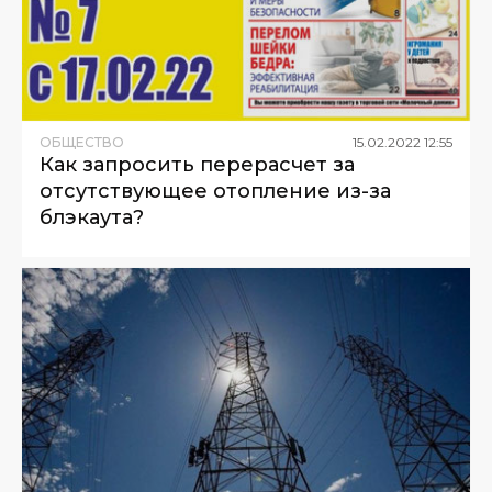
ОБЩЕСТВО
15
.
02
.
2022
12
:
55
Как запросить перерасчет за
отсутствующее отопление из-за
блэкаута?