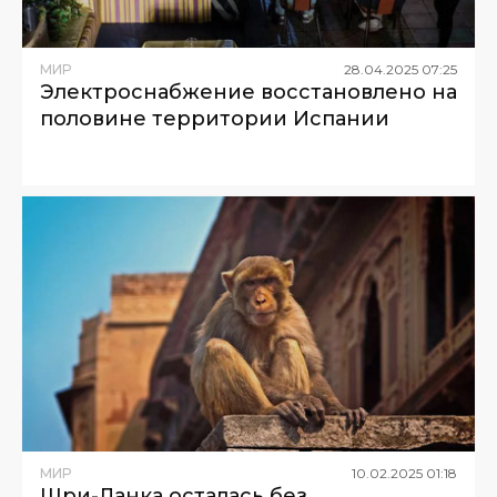
МИР
28
.
04
.
2025
07
:
25
Электроснабжение восстановлено на
половине территории Испании
МИР
10
.
02
.
2025
01
:
18
Шри-Ланка осталась без