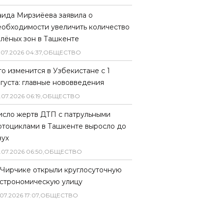
аида Мирзиёева заявила о
еобходимости увеличить количество
елёных зон в Ташкенте
.
07
.
2026
04
:
37
,
ОБЩЕСТВО
то изменится в Узбекистане с 1
вгуста: главные нововведения
.
07
.
2026
06
:
19
,
ОБЩЕСТВО
исло жертв ДТП с патрульными
отоциклами в Ташкенте выросло до
вух
.
07
.
2026
06
:
50
,
ОБЩЕСТВО
 Чирчике открыли круглосуточную
астрономическую улицу
07
.
2026
17
:
07
,
ОБЩЕСТВО