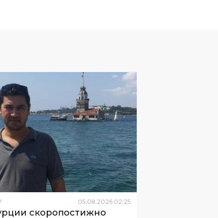
Р
05
.
08
.
2026
02
:
25
урции скоропостижно