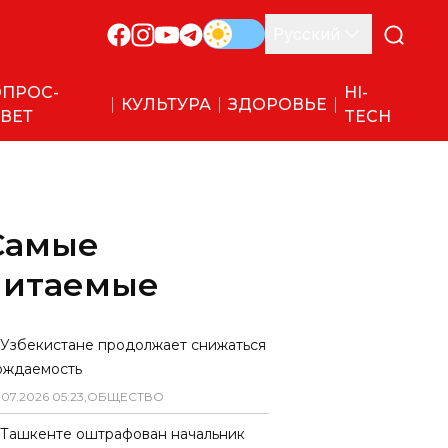
Русский
ПРОС-
HI-
КУЛЬТУРА
ЗДОРОВЬЕ
ВЕТ
TECH
Самые
читаемые
 Узбекистане продолжает снижаться
ождаемость
.
07
.
2026
05
:
23
,
ОБЩЕСТВО
 Ташкенте оштрафован начальник