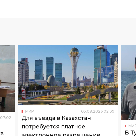
МИР
05
.
08
.
2026
02
:
39
Для въезда в Казахстан
07
:
02
потребуется платное
МИ
В Т
ух
электронное разрешение