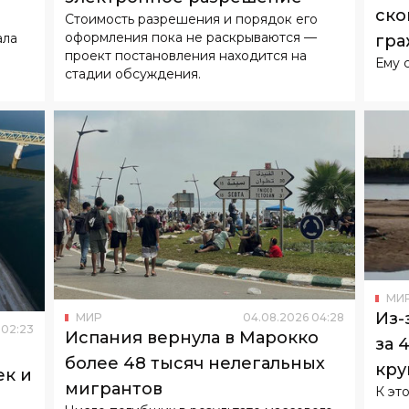
ско
Стоимость разрешения и порядок его
оформления пока не раскрываются —
ала
гра
проект постановления находится на
е
Ему 
стадии обсуждения.
МИ
Из-
МИР
04
.
08
.
2026
04
:
28
02
:
23
Испания вернула в Марокко
за 
более 48 тысяч нелегальных
кру
к и
мигрантов
К эт
в