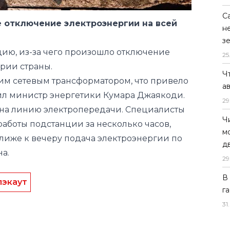
С
 отключение электроэнергии на всей
н
з
ию, из-за чего произошло отключение
25
рии страны.
Ч
им сетевым трансформатором, что привело
а
щил министр энергетики Кумара Джаякоди.
29
о на линию электропередачи. Специалисты
Ч
аботы подстанции за несколько часов,
м
Ближе к вечеру подача электроэнергии по
д
а.
29
В
лэкаут
г
31
.