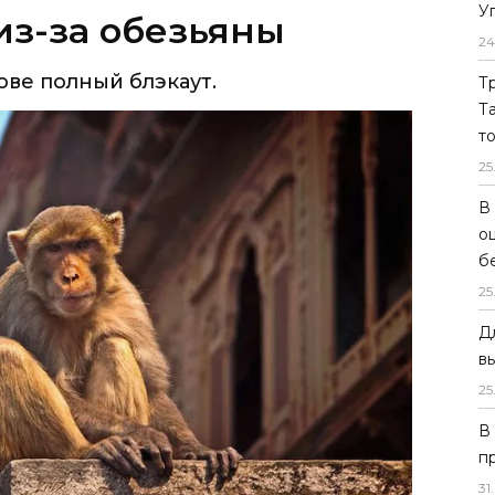
У
из-за обезьяны
24
ове полный блэкаут.
Т
Т
т
25
В
о
б
25
Д
в
25
В
п
31
.