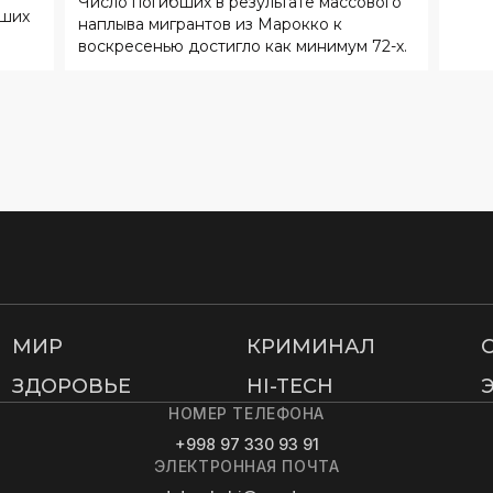
Число погибших в результате массового
йших
наплыва мигрантов из Марокко к
воскресенью достигло как минимум 72-х.
МИР
КРИМИНАЛ
ЗДОРОВЬЕ
HI-TECH
НОМЕР ТЕЛЕФОНА
+998 97 330 93 91
ЭЛЕКТРОННАЯ ПОЧТА