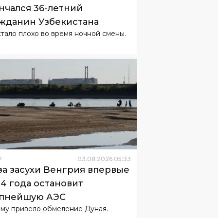
нчался 36-летний
жданин Узбекистана
стало плохо во время ночной смены.
Р
03
.
08
.
2026
05
:
33
за засухи Венгрия впервые
44 года остановит
пнейшую АЭС
ому привело обмеление Дуная.