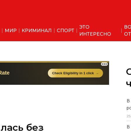
ЭТО
ВО
МИР
КРИМИНАЛ
СПОРТ
ИНТЕРЕСНО
ОТ
В
р
25
лась без
В