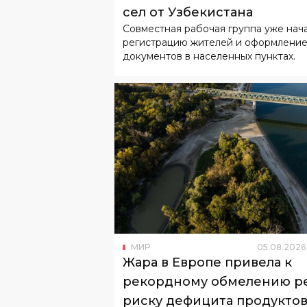
сел от Узбекистана
Совместная рабочая группа уже нач
регистрацию жителей и оформлени
документов в населенных пунктах.
МИР
05
.
08
.
2026
Жара в Европе привела к
рекордному обмелению ре
риску дефицита продукто