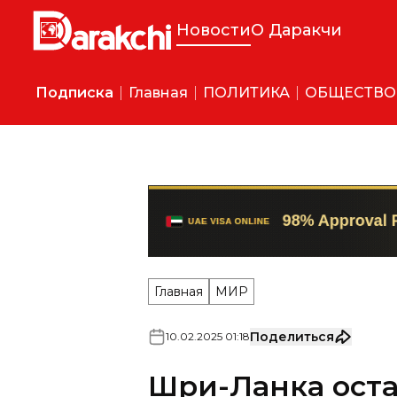
Новости
О Даракчи
Подписка
Главная
ПОЛИТИКА
ОБЩЕСТВО
Главная
МИР
Поделиться
10
.
02
.
2025
01
:
18
Шри-Ланка оста