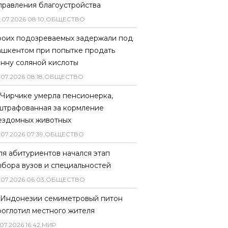
правления благоустройства
.
07
.
2026
08
:
10
,
ОБЩЕСТВО
роих подозреваемых задержали под
ашкентом при попытке продать
онну соляной кислоты
.
07
.
2026
08
:
18
,
ОБЩЕСТВО
 Чирчике умерла пенсионерка,
штрафованная за кормление
ездомных животных
.
07
.
2026
07
:
39
,
ОБЩЕСТВО
ля абитуриентов начался этап
ыбора вузов и специальностей
.
07
.
2026
06
:
03
,
ОБЩЕСТВО
 Индонезии семиметровый питон
роглотил местного жителя
07
.
2026
16
:
42
,
МИР