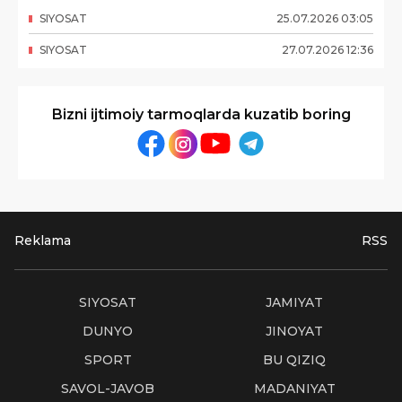
SIYOSAT
25
.
07
.
2026
03
:
05
SIYOSAT
27
.
07
.
2026
12
:
36
Bizni ijtimoiy tarmoqlarda kuzatib boring
Reklama
RSS
SIYOSAT
JAMIYAT
DUNYO
JINOYAT
SPORT
BU QIZIQ
SAVOL-JAVOB
MADANIYAT