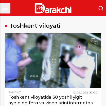
Toshkent viloyati
JAMIYAT
12
.
09
.
2022
07
:
00
Toshkent viloyatida 30 yoshli yigit
ayolning foto va videolarini internetda