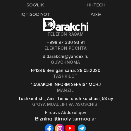
SOG'LIK
HI-TECH
IQTISODIYOT
Arxiv
TELEFON RAQAM
+998 97 330 93 91
ELEKTRON POCHTA
d.darakchi@yandex.ru
GUVOHNOMA
№1346
Berilgan sana
: 28.05.2020
TASHKILOT
"DARAKCHI INFORM SERVIS" MCHJ
MANZIL
Toshkent sh., Amir Temur shoh ko'chasi, 53 uy
G'OYA MUALLIFI VA ASOSCHISI
Firdavs Abduxoliqov
Bizning ijtimoiy tarmoqlar