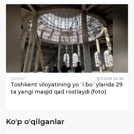
JAMIYAT
13
.
11
.
2019
04
:
36
Toshkent viloyatining yo`l bo`ylarida 29
ta yangi masjid qad rostlaydi (foto)
Ko'p o'qilganlar