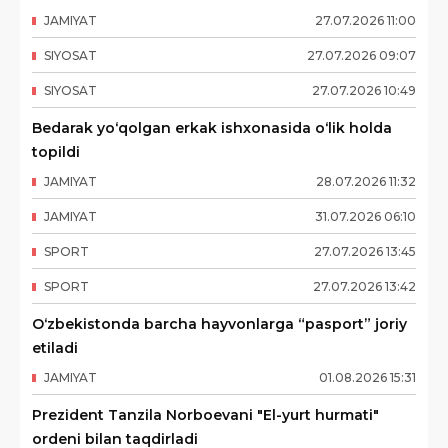
JAMIYAT
27
.
07
.
2026
11
:
00
SIYOSAT
27
.
07
.
2026
09
:
07
SIYOSAT
27
.
07
.
2026
10
:
49
Bedarak yo‘qolgan erkak ishxonasida o‘lik holda
topildi
JAMIYAT
28
.
07
.
2026
11
:
32
JAMIYAT
31
.
07
.
2026
06
:
10
SPORT
27
.
07
.
2026
13
:
45
SPORT
27
.
07
.
2026
13
:
42
O‘zbekistonda barcha hayvonlarga “pasport” joriy
etiladi
JAMIYAT
01
.
08
.
2026
15
:
31
Prezident Tanzila Norboevani "El-yurt hurmati"
ordeni bilan taqdirladi