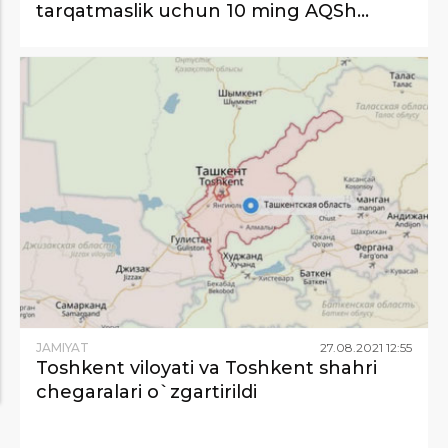
tarqatmaslik uchun 10 ming AQSh
dollari talab qildi (video)
JAMIYAT
27
.
08
.
2021
12
:
55
Toshkent viloyati va Toshkent shahri
chegaralari o`zgartirildi