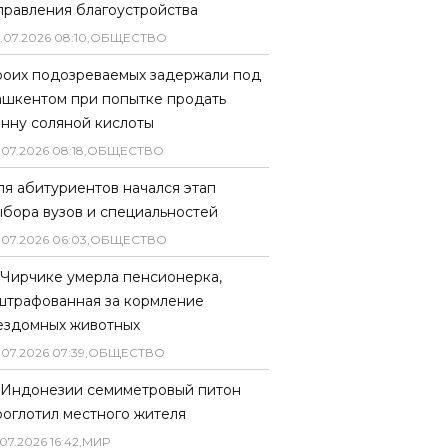
правления благоустройства
.
07
.
2026
08
:
10
,
ОБЩЕСТВО
роих подозреваемых задержали под
ашкентом при попытке продать
онну соляной кислоты
.
07
.
2026
08
:
18
,
ОБЩЕСТВО
ля абитуриентов начался этап
ыбора вузов и специальностей
.
07
.
2026
06
:
03
,
ОБЩЕСТВО
 Чирчике умерла пенсионерка,
штрафованная за кормление
ездомных животных
.
07
.
2026
07
:
39
,
ОБЩЕСТВО
 Индонезии семиметровый питон
роглотил местного жителя
07
.
2026
16
:
42
,
МИР