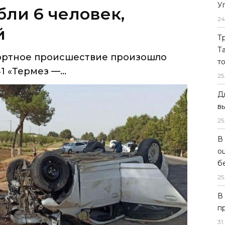
У
бли 6 человек,
24
й
Т
Т
ортное происшествие произошло
т
 «Термез —...
25
Д
в
25
В
о
б
25
В
п
31
.