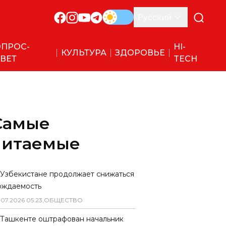
Русский
ПРОС-
HI-
КУЛЬТУРА
ЗДОРОВЬЕ
ВЕТ
TECH
Самые
читаемые
 Узбекистане продолжает снижаться
ождаемость
.
07
.
2026
05
:
23
,
ОБЩЕСТВО
 Ташкенте оштрафован начальник