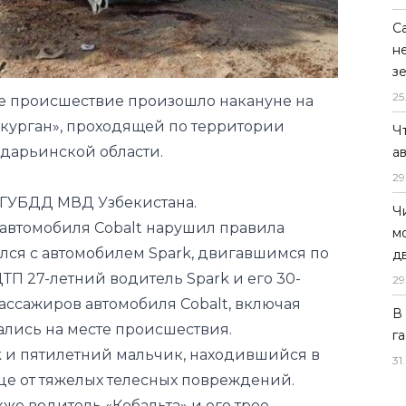
С
н
з
25
е происшествие произошло накануне на
ркурган», проходящей по территории
Ч
дарьинской области.
а
29
 ГУБДД МВД Узбекистана.
Ч
 автомобиля Cobalt нарушил правила
м
нулся с автомобилем Spark, двигавшимся по
д
ДТП 27-летний водитель Spark и его 30-
29
пассажиров автомобиля Cobalt, включая
В
ались на месте происшествия.
г
k и пятилетний мальчик, находившийся в
31
.
ице от тяжелых телесных повреждений.
кже водитель «Кобальта» и его трое