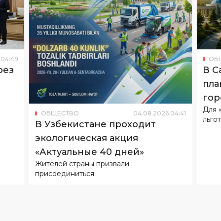
04
:
49
ОБ
рез
В С
пла
гор
Для 
ОБЩЕСТВО
04
.
08
.
2026
04
:
41
льгот
В Узбекистане проходит
экологическая акция
«Актуальные 40 дней»
Жителей страны призвали
присоединиться.