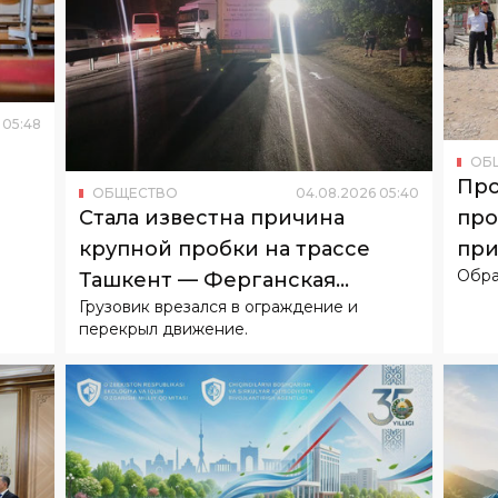
05
:
48
ОБ
Про
ОБЩЕСТВО
04
.
08
.
2026
05
:
40
про
Стала известна причина
при
крупной пробки на трассе
Обра
жи
Ташкент — Ферганская
Грузовик врезался в ограждение и
долина
перекрыл движение.