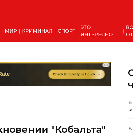
ЭТО
ВО
МИР
КРИМИНАЛ
СПОРТ
ИНТЕРЕСНО
ОТ
В
р
25
кновении "Кобальта"
В