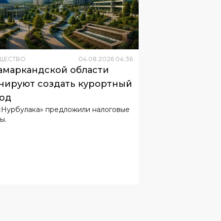
ЩЕСТВО
04
.
08
.
2026
04
:
36
амаркандской области
нируют создать курортный
од
«Нурбулака» предложили налоговые
ы.