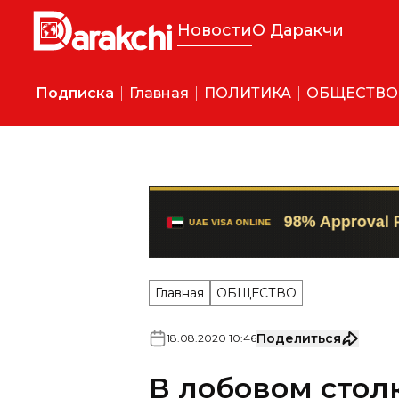
Новости
О Даракчи
Подписка
Главная
ПОЛИТИКА
ОБЩЕСТВО
Главная
ОБЩЕСТВО
Поделиться
18
.
08
.
2020
10
:
46
В лобовом стол