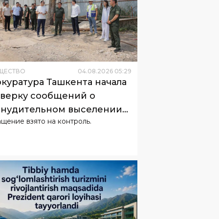
ЩЕСТВО
04
.
08
.
2026
05
:
29
куратура Ташкента начала
верку сообщений о
нудительном выселении
щение взято на контроль.
телей