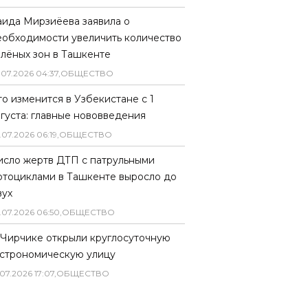
аида Мирзиёева заявила о
еобходимости увеличить количество
елёных зон в Ташкенте
.
07
.
2026
04
:
37
,
ОБЩЕСТВО
то изменится в Узбекистане с 1
вгуста: главные нововведения
.
07
.
2026
06
:
19
,
ОБЩЕСТВО
исло жертв ДТП с патрульными
отоциклами в Ташкенте выросло до
вух
.
07
.
2026
06
:
50
,
ОБЩЕСТВО
 Чирчике открыли круглосуточную
астрономическую улицу
07
.
2026
17
:
07
,
ОБЩЕСТВО