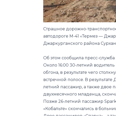
Страшное дорожно-транспортно
автодороге М-41 «Термез — Джа
Джаркурганского района Сурхан
Об этом сообщила пресс-служба
Около 16:00 30-летний водитель
обгона, в результате чего столк
встречной полосе. В результате 
летний пассажир, а также двое 
двухмесячного младенца, сконч
Позже 26-летний пассажир Spar
«Кобальте» скончались в больн
Двое пассажиров «Спарка», , а та