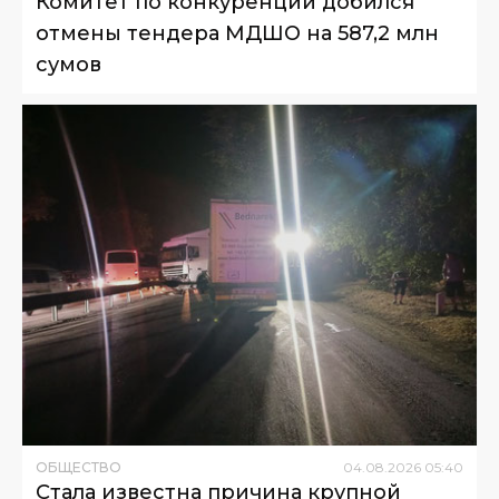
Комитет по конкуренции добился
отмены тендера МДШО на 587,2 млн
сумов
ОБЩЕСТВО
04
.
08
.
2026
05
:
40
Стала известна причина крупной