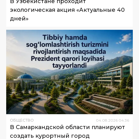
В Узбекистане проходит
экологическая акция «Актуальные 40
дней»
ОБЩЕСТВО
04
.
08
.
2026
04
:
36
В Самаркандской области планируют
создать курортный город