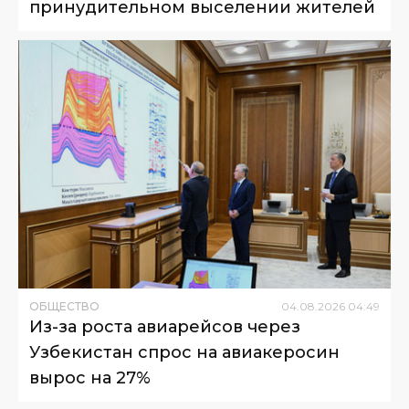
принудительном выселении жителей
ОБЩЕСТВО
04
.
08
.
2026
04
:
49
Из-за роста авиарейсов через
Узбекистан спрос на авиакеросин
вырос на 27%