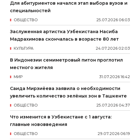
Для абитуриентов начался этап выбора вузов и
специальностей
ОБЩЕСТВО
25
.
07
.
2026
06
:
03
Заслуженная артистка Узбекистана Насиба
Мадрахимова скончалась в возрасте 80 лет
КУЛЬТУРА
24
.
07
.
2026
02
:
03
В Индонезии семиметровый питон проглотил
местного жителя
МИР
31
.
07
.
2026
16
:
42
Саида Мирзиёева заявила о необходимости
увеличить количество зелёных зон в Ташкенте
ОБЩЕСТВО
25
.
07
.
2026
04
:
37
Что изменится в Узбекистане с 1 августа:
главные нововведения
ОБЩЕСТВО
29
.
07
.
2026
06
:
19