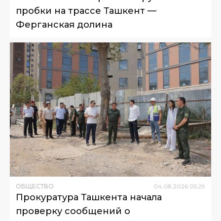
пробки на трассе Ташкент —
Ферганская долина
ОБЩЕСТВО
04
.
08
.
2026
05
:
29
Прокуратура Ташкента начала
проверку сообщений о