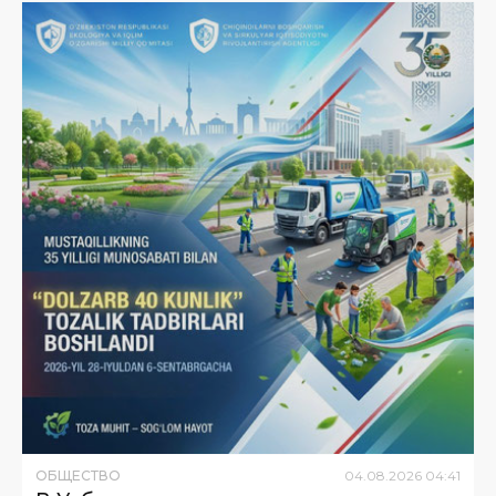
ОБЩЕСТВО
04
.
08
.
2026
04
:
41