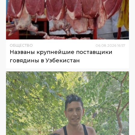
ОБЩЕСТВО
06
.
08
.
2026
16
:
57
Названы крупнейшие поставщики
говядины в Узбекистан