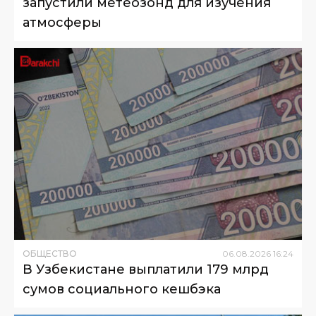
запустили метеозонд для изучения
атмосферы
ОБЩЕСТВО
06
.
08
.
2026
16
:
24
В Узбекистане выплатили 179 млрд
сумов социального кешбэка