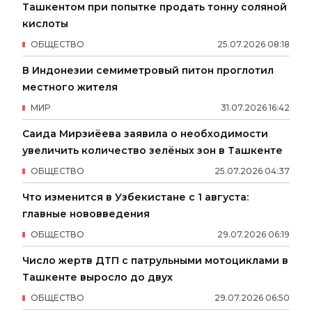
Ташкентом при попытке продать тонну соляной
кислоты
ОБЩЕСТВО
25
.
07
.
2026
08
:
18
В Индонезии семиметровый питон проглотил
местного жителя
МИР
31
.
07
.
2026
16
:
42
Саида Мирзиёева заявила о необходимости
увеличить количество зелёных зон в Ташкенте
ОБЩЕСТВО
25
.
07
.
2026
04
:
37
Что изменится в Узбекистане с 1 августа:
главные нововведения
ОБЩЕСТВО
29
.
07
.
2026
06
:
19
Число жертв ДТП с патрульными мотоциклами в
Ташкенте выросло до двух
ОБЩЕСТВО
29
.
07
.
2026
06
:
50