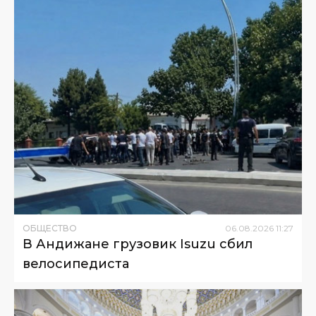
ОБЩЕСТВО
06
.
08
.
2026
11
:
27
В Андижане грузовик Isuzu сбил
велосипедиста