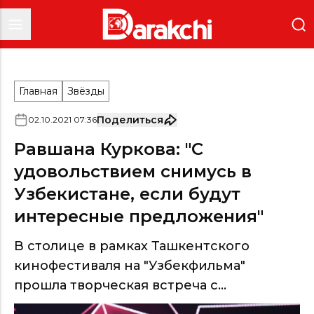
Главная
Звёзды
Поделиться
02
.
10
.
2021
07
:
36
Равшана Куркова: "С
удовольствием снимусь в
Узбекистане, если будут
интересные предложения"
В столице в рамках Ташкентского
кинофестиваля на "Узбекфильма"
прошла творческая встреча с...