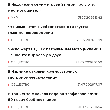
В Индонезии семиметровый питон проглотил
местного жителя
МИР
31
.
07
.
2026
16
:
42
Что изменится в Узбекистане с 1 августа:
главные нововведения
ОБЩЕСТВО
29
.
07
.
2026
06
:
19
Число жертв ДТП с патрульными мотоциклами в
Ташкенте выросло до двух
ОБЩЕСТВО
29
.
07
.
2026
06
:
50
В Чирчике открыли круглосуточную
гастрономическую улицу
ОБЩЕСТВО
31
.
07
.
2026
17
:
07
В Ташкенте с начала года оштрафовали почти
80 тысяч безбилетников
ОБЩЕСТВО
31
.
07
.
2026
16
:
54