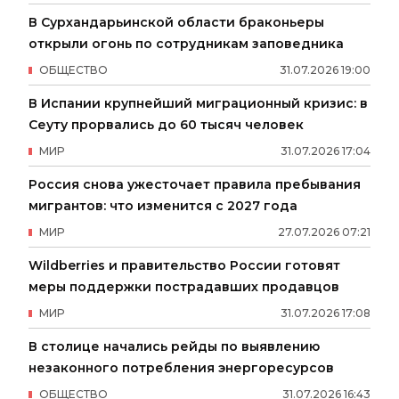
В Сурхандарьинской области браконьеры
открыли огонь по сотрудникам заповедника
ОБЩЕСТВО
31
.
07
.
2026
19
:
00
В Испании крупнейший миграционный кризис: в
Сеуту прорвались до 60 тысяч человек
МИР
31
.
07
.
2026
17
:
04
Россия снова ужесточает правила пребывания
мигрантов: что изменится с 2027 года
МИР
27
.
07
.
2026
07
:
21
Wildberries и правительство России готовят
меры поддержки пострадавших продавцов
МИР
31
.
07
.
2026
17
:
08
В столице начались рейды по выявлению
незаконного потребления энергоресурсов
ОБЩЕСТВО
31
.
07
.
2026
16
:
43