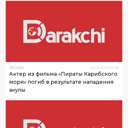
ЗВЁЗДЫ
24
.
06
.
2024
10
:
42
Актер из фильма «Пираты Карибского
моря» погиб в результате нападения
акулы