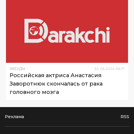
ЗВЁЗДЫ
30
.
05
.
2024
06
:
17
Российская актриса Анастасия
Заворотнюк скончалась от рака
головного мозга
Реклама
RSS