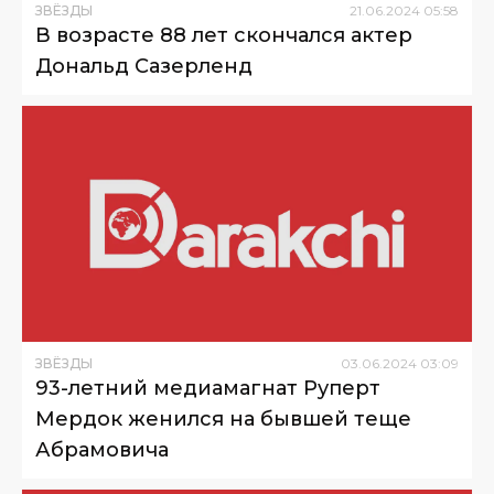
ЗВЁЗДЫ
21
.
06
.
2024
05
:
58
В возрасте 88 лет скончался актер
Дональд Сазерленд
ЗВЁЗДЫ
03
.
06
.
2024
03
:
09
93-летний медиамагнат Руперт
Мердок женился на бывшей теще
Абрамовича