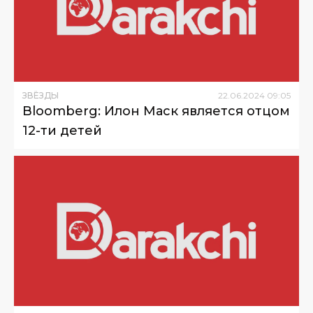
ЗВЁЗДЫ
22
.
06
.
2024
09
:
05
Bloomberg: Илон Маск является отцом
12-ти детей