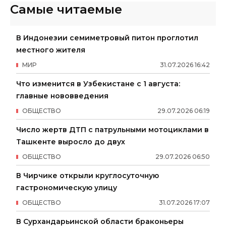
Самые читаемые
В Индонезии семиметровый питон проглотил
местного жителя
МИР
31
.
07
.
2026
16
:
42
Что изменится в Узбекистане с 1 августа:
главные нововведения
ОБЩЕСТВО
29
.
07
.
2026
06
:
19
Число жертв ДТП с патрульными мотоциклами в
Ташкенте выросло до двух
ОБЩЕСТВО
29
.
07
.
2026
06
:
50
В Чирчике открыли круглосуточную
гастрономическую улицу
ОБЩЕСТВО
31
.
07
.
2026
17
:
07
В Сурхандарьинской области браконьеры