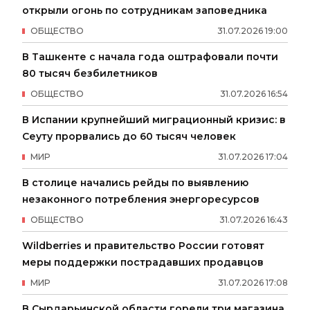
открыли огонь по сотрудникам заповедника
ОБЩЕСТВО
31
.
07
.
2026
19
:
00
В Ташкенте с начала года оштрафовали почти
80 тысяч безбилетников
ОБЩЕСТВО
31
.
07
.
2026
16
:
54
В Испании крупнейший миграционный кризис: в
Сеуту прорвались до 60 тысяч человек
МИР
31
.
07
.
2026
17
:
04
В столице начались рейды по выявлению
незаконного потребления энергоресурсов
ОБЩЕСТВО
31
.
07
.
2026
16
:
43
Wildberries и правительство России готовят
меры поддержки пострадавших продавцов
МИР
31
.
07
.
2026
17
:
08
В Сырдарьинской области горели три магазина