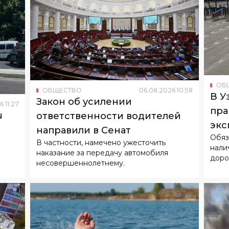
ОБ
ОБЩЕСТВО
06
.
08
.
2026
10
:
58
В У
Закон об усилении
6
11
:
27
пра
u
ответственности водителей
экс
направили в Сенат
Обяз
В частности, намечено ужесточить
нали
наказание за передачу автомобиля
доро
несовершеннолетнему.