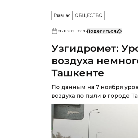
Главная
ОБЩЕСТВО
Поделиться
08
.
11
.
2021
02
:
38
Узгидромет: Ур
воздуха немног
Ташкенте
По данным на 7 ноября уро
воздуха по пыли в городе Та