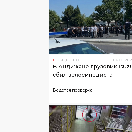
ОБЩЕСТВО
06
.
08
.
202
В Андижане грузовик Isuz
сбил велосипедиста
Ведется проверка.