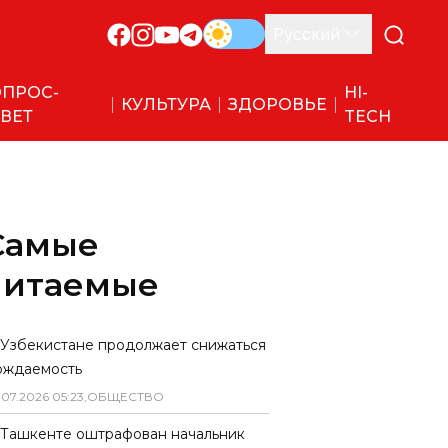
Русский
ПРОС-
HI-
КУЛЬТУРА
ЗДОРОВЬЕ
ВЕТ
TECH
Самые
читаемые
 Узбекистане продолжает снижаться
ождаемость
.
07
.
2026
05
:
23
,
ОБЩЕСТВО
 Ташкенте оштрафован начальник