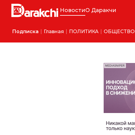
Новости
О Даракчи
Подписка
Главная
ПОЛИТИКА
ОБЩЕСТВО
MEDIASNIPER