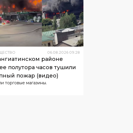
ЩЕСТВО
06
.
08
.
2026
09
:
28
ангиатинском районе
ее полутора часов тушили
пный пожар (видео)
ли торговые магазины.