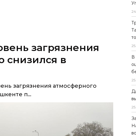
У
24
Т
Т
т
овень загрязнения
25
о снизился в
В
о
б
25
вень загрязнения атмосферного
Д
шкенте п...
в
25
З
Н
в