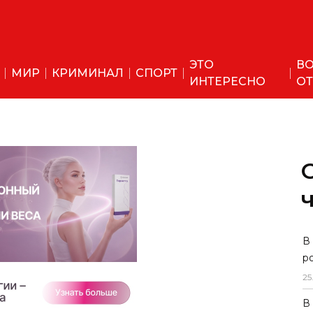
ЭТО
ВО
МИР
КРИМИНАЛ
СПОРТ
ИНТЕРЕСНО
ОТ
В
р
25
В