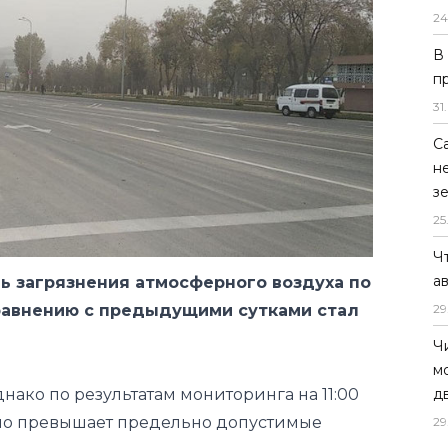
24
В
п
31
.
С
н
з
25
Ч
а
ь загрязнения атмосферного воздуха по
равнению с предыдущими сутками стал
29
Ч
м
нако по результатам мониторинга на 11:00
д
вно превышает предельно допустимые
29