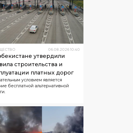
ЩЕСТВО
06
.
08
.
2026
10
:
40
збекистане утвердили
вила строительства и
плуатации платных дорог
ательным условием является
чие бесплатной альтернативной
ги.