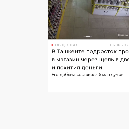
ОБЩЕСТВО
06
.
08
.
202
В Ташкенте подросток пр
в магазин через щель в дв
и похитил деньги
Его добыча составила 6 млн сумов.