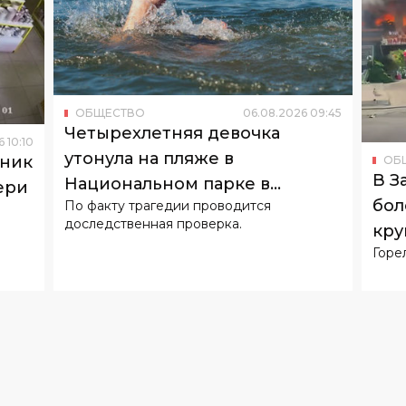
ОБЩЕСТВО
06
.
08
.
2026
09
:
45
Четырехлетняя девочка
6
10
:
10
утонула на пляже в
оник
ОБ
В З
Национальном парке в
ери
бол
По факту трагедии проводится
Ташкенте
доследственная проверка.
кру
Горе