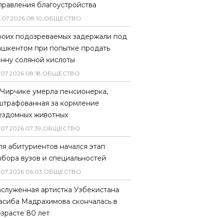
правления благоустройства
.
07
.
2026
08
:
10
,
ОБЩЕСТВО
роих подозреваемых задержали под
ашкентом при попытке продать
онну соляной кислоты
.
07
.
2026
08
:
18
,
ОБЩЕСТВО
 Чирчике умерла пенсионерка,
штрафованная за кормление
ездомных животных
.
07
.
2026
07
:
39
,
ОБЩЕСТВО
ля абитуриентов начался этап
ыбора вузов и специальностей
.
07
.
2026
06
:
03
,
ОБЩЕСТВО
аслуженная артистка Узбекистана
асиба Мадрахимова скончалась в
озрасте 80 лет