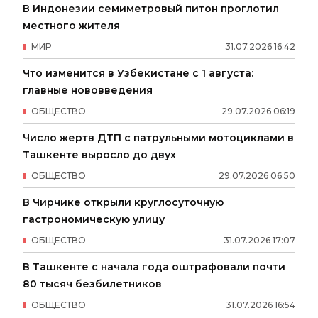
В Индонезии семиметровый питон проглотил
местного жителя
МИР
31
.
07
.
2026
16
:
42
Что изменится в Узбекистане с 1 августа:
главные нововведения
ОБЩЕСТВО
29
.
07
.
2026
06
:
19
Число жертв ДТП с патрульными мотоциклами в
Ташкенте выросло до двух
ОБЩЕСТВО
29
.
07
.
2026
06
:
50
В Чирчике открыли круглосуточную
гастрономическую улицу
ОБЩЕСТВО
31
.
07
.
2026
17
:
07
В Ташкенте с начала года оштрафовали почти
80 тысяч безбилетников
ОБЩЕСТВО
31
.
07
.
2026
16
:
54