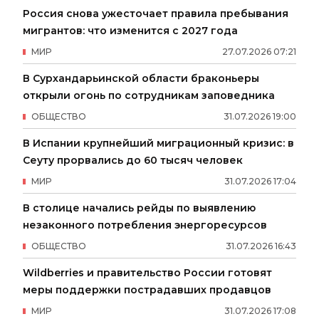
Россия снова ужесточает правила пребывания
мигрантов: что изменится с 2027 года
МИР
27
.
07
.
2026
07
:
21
В Сурхандарьинской области браконьеры
открыли огонь по сотрудникам заповедника
ОБЩЕСТВО
31
.
07
.
2026
19
:
00
В Испании крупнейший миграционный кризис: в
Сеуту прорвались до 60 тысяч человек
МИР
31
.
07
.
2026
17
:
04
В столице начались рейды по выявлению
незаконного потребления энергоресурсов
ОБЩЕСТВО
31
.
07
.
2026
16
:
43
Wildberries и правительство России готовят
меры поддержки пострадавших продавцов
МИР
31
.
07
.
2026
17
:
08