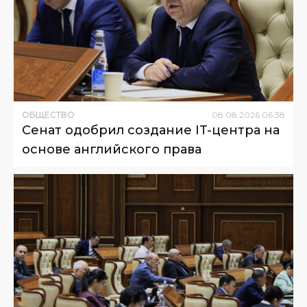
ОБЩЕСТВО
08
.
08
.
2026
06
:
38
Сенат одобрил создание IT-центра на
основе английского права