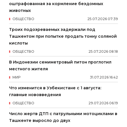
оштрафованная за кормление бездомных
животных
ОБЩЕСТВО
25
.
07
.
2026
07
:
39
Троих подозреваемых задержали под
Ташкентом при попытке продать тонну соляной
кислоты
ОБЩЕСТВО
25
.
07
.
2026
08
:
18
В Индонезии семиметровый питон проглотил
местного жителя
МИР
31
.
07
.
2026
16
:
42
Что изменится в Узбекистане с 1 августа:
главные нововведения
ОБЩЕСТВО
29
.
07
.
2026
06
:
19
Число жертв ДТП с патрульными мотоциклами в
Ташкенте выросло до двух