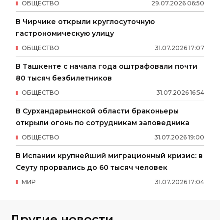
ОБЩЕСТВО
29
.
07
.
2026
06
:
50
В Чирчике открыли круглосуточную
гастрономическую улицу
ОБЩЕСТВО
31
.
07
.
2026
17
:
07
В Ташкенте с начала года оштрафовали почти
80 тысяч безбилетников
ОБЩЕСТВО
31
.
07
.
2026
16
:
54
В Сурхандарьинской области браконьеры
открыли огонь по сотрудникам заповедника
ОБЩЕСТВО
31
.
07
.
2026
19
:
00
В Испании крупнейший миграционный кризис: в
Сеуту прорвались до 60 тысяч человек
МИР
31
.
07
.
2026
17
:
04
Другие новости