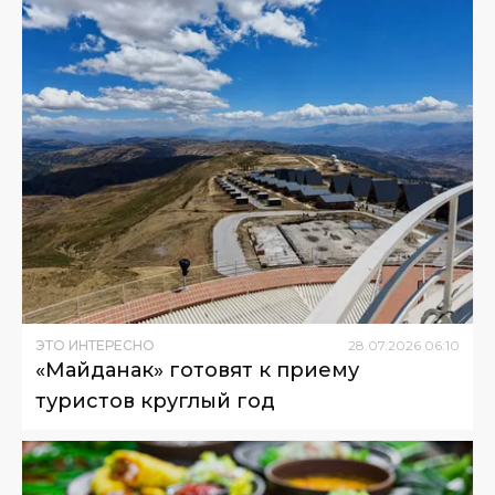
ЭТО ИНТЕРЕСНО
28
.
07
.
2026
06
:
10
«Майданак» готовят к приему
туристов круглый год