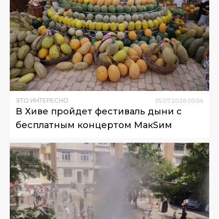
ЭТО ИНТЕРЕСНО
25
.
07
.
2026
05
:
54
В Хиве пройдет фестиваль дыни с
бесплатным концертом МакSим