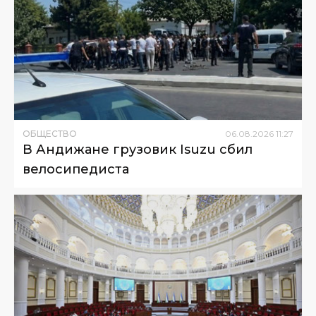
ОБЩЕСТВО
06
.
08
.
2026
11
:
27
В Андижане грузовик Isuzu сбил
велосипедиста