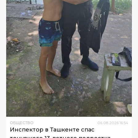
ОБЩЕСТВО
06
.
08
.
2026
16
:
54
Инспектор в Ташкенте спас