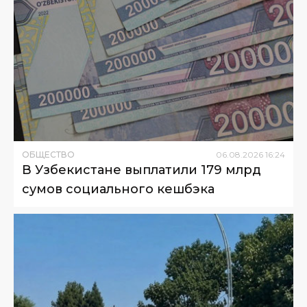
ОБЩЕСТВО
06
.
08
.
2026
16
:
24
В Узбекистане выплатили 179 млрд
сумов социального кешбэка