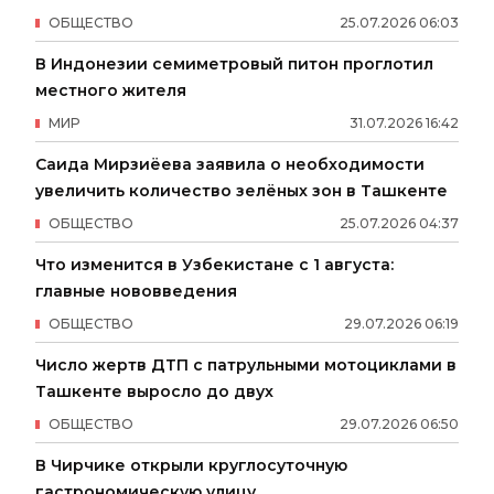
ОБЩЕСТВО
25
.
07
.
2026
06
:
03
В Индонезии семиметровый питон проглотил
местного жителя
МИР
31
.
07
.
2026
16
:
42
Саида Мирзиёева заявила о необходимости
увеличить количество зелёных зон в Ташкенте
ОБЩЕСТВО
25
.
07
.
2026
04
:
37
Что изменится в Узбекистане с 1 августа:
главные нововведения
ОБЩЕСТВО
29
.
07
.
2026
06
:
19
Число жертв ДТП с патрульными мотоциклами в
Ташкенте выросло до двух
ОБЩЕСТВО
29
.
07
.
2026
06
:
50
В Чирчике открыли круглосуточную
гастрономическую улицу