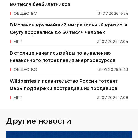
80 тысяч безбилетников
ОБЩЕСТВО
31
.
07
.
2026
16
:
54
В Испании крупнейший миграционный кризис: в
Сеуту прорвались до 60 тысяч человек
МИР
31
.
07
.
2026
17
:
04
В столице начались рейды по выявлению
незаконного потребления энергоресурсов
ОБЩЕСТВО
31
.
07
.
2026
16
:
43
Wildberries и правительство России готовят
меры поддержки пострадавших продавцов
МИР
31
.
07
.
2026
17
:
08
Другие новости