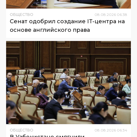
ОБЩЕСТВО
08
.
08
.
2026
06
:
38
Сенат одобрил создание IT-центра на
основе английского права
ОБЩЕСТВО
08
.
08
.
2026
06
:
34