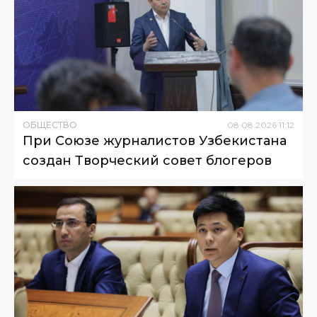
ОБЩЕСТВО
08
.
08
.
2026
11
:
12
При Союзе журналистов Узбекистана
создан Творческий совет блогеров