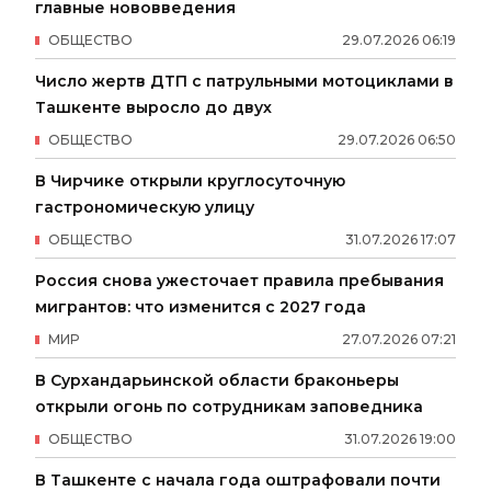
главные нововведения
ОБЩЕСТВО
29
.
07
.
2026
06
:
19
Число жертв ДТП с патрульными мотоциклами в
Ташкенте выросло до двух
ОБЩЕСТВО
29
.
07
.
2026
06
:
50
В Чирчике открыли круглосуточную
гастрономическую улицу
ОБЩЕСТВО
31
.
07
.
2026
17
:
07
Россия снова ужесточает правила пребывания
мигрантов: что изменится с 2027 года
МИР
27
.
07
.
2026
07
:
21
В Сурхандарьинской области браконьеры
открыли огонь по сотрудникам заповедника
ОБЩЕСТВО
31
.
07
.
2026
19
:
00
В Ташкенте с начала года оштрафовали почти