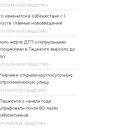
.
07
.
2026
04
:
37
,
ОБЩЕСТВО
то изменится в Узбекистане с 1
вгуста: главные нововведения
.
07
.
2026
06
:
19
,
ОБЩЕСТВО
исло жертв ДТП с патрульными
отоциклами в Ташкенте выросло до
вух
.
07
.
2026
06
:
50
,
ОБЩЕСТВО
 Чирчике открыли круглосуточную
астрономическую улицу
07
.
2026
17
:
07
,
ОБЩЕСТВО
 Ташкенте с начала года
штрафовали почти 80 тысяч
езбилетников
07
.
2026
16
:
54
,
ОБЩЕСТВО