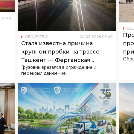
ОБ
Про
ОБЩЕСТВО
04
.
08
.
2026
05
:
40
про
Стала известна причина
при
крупной пробки на трассе
Обра
жи
Ташкент — Ферганская
Грузовик врезался в ограждение и
долина
перекрыл движение.
04
:
49
ОБ