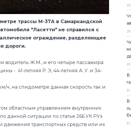
25
втомобиля "Ласетти" не справился с
таллическое ограждение, разделяющее
Ч
я дороги.
а
29
ам водитель Ж.М., и его четыре пассажира:
Ч
ны - 41-летняя Р. Э, 44-летняя А. У. и 34-
м
д
км/ч, на спидометре данная скорость так и
29
В
г
том областным управлением внутренних
31
.
по данной ситуации по статье 266 УК РУз
и движения транспортных средств или их
В
о
б
31
.
анд