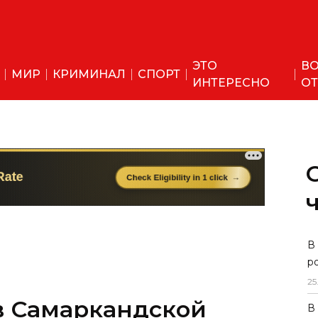
ЭТО
ВО
МИР
КРИМИНАЛ
СПОРТ
ИНТЕРЕСНО
ОТ
в Самаркандской
В
р
 жизни 5-ти человек
25
В
километре трассы М-37А в