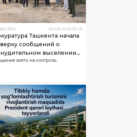
ЩЕСТВО
04
.
08
.
2026
05
:
29
куратура Ташкента начала
верку сообщений о
нудительном выселении
щение взято на контроль.
телей
ЩЕСТВО
04
.
08
.
2026
04
:
36