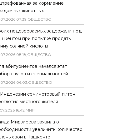
штрафованная за кормление
ездомных животных
.
07
.
2026
07
:
39
,
ОБЩЕСТВО
роих подозреваемых задержали под
ашкентом при попытке продать
онну соляной кислоты
.
07
.
2026
08
:
18
,
ОБЩЕСТВО
ля абитуриентов начался этап
ыбора вузов и специальностей
.
07
.
2026
06
:
03
,
ОБЩЕСТВО
 Индонезии семиметровый питон
роглотил местного жителя
07
.
2026
16
:
42
,
МИР
аида Мирзиёева заявила о
еобходимости увеличить количество
елёных зон в Ташкенте