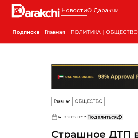
Новости
О Даракчи
Подписка
Главная
ПОЛИТИКА
ОБЩЕСТВО
Главная
ОБЩЕСТВО
Поделиться
14
.
10
.
2022
07
:
39
Страшное ДТП 
области унесло
13 октября в 19:00 на 37-м 