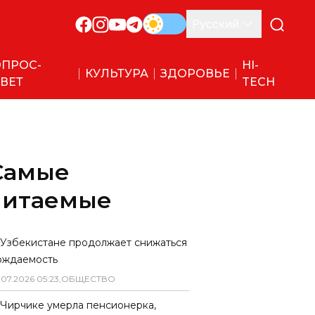
Русский
ПРОС-
HI-
КУЛЬТУРА
ЗДОРОВЬЕ
ВЕТ
TECH
Самые
читаемые
 Узбекистане продолжает снижаться
ождаемость
.
07
.
2026
05
:
23
,
ОБЩЕСТВО
 Чирчике умерла пенсионерка,