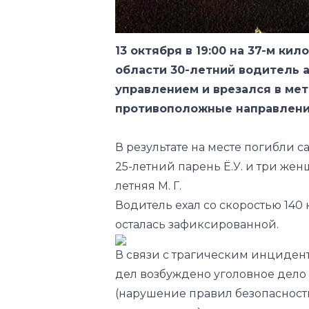
области 30-летний водитель а
управлением и врезался в ме
противоположные направлени
В результате на месте погибли с
25-летний парень Ё.У. и три женщи
летняя М. Г.
Водитель ехал со скоростью 140 
осталась зафиксированной.
В связи с трагическим инциден
дел возбуждено уголовное дело 
(нарушение правил безопасност
эксплуатации).
Авто
Происшествия
Самарк