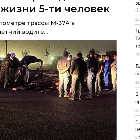
о
етний водите...
б
25
Т
Т
т
25
Д
в
25
В
п
31
.
С
н
з
илометре трассы М-37А в Самаркандской