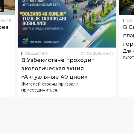
рез
В С
пла
гор
Для 
ОБЩЕСТВО
04
.
08
.
2026
04
:
41
льгот
В Узбекистане проходит
экологическая акция
«Актуальные 40 дней»
Жителей страны призвали
присоединиться.