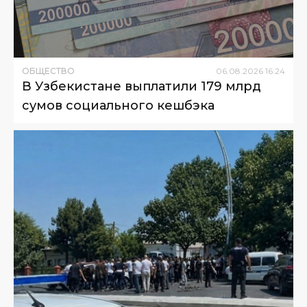
ОБЩЕСТВО
06
.
08
.
2026
16
:
24
В Узбекистане выплатили 179 млрд
сумов социального кешбэка