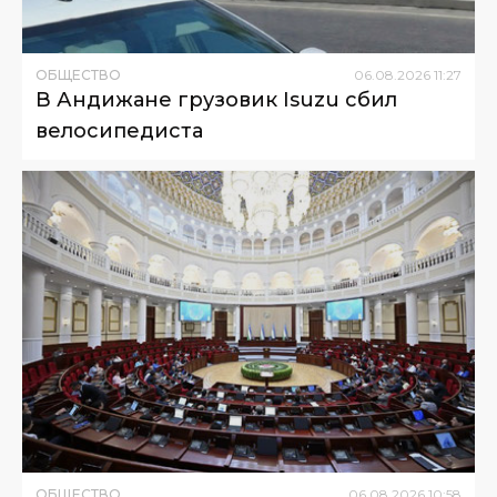
ОБЩЕСТВО
06
.
08
.
2026
11
:
27
В Андижане грузовик Isuzu сбил
велосипедиста
ОБЩЕСТВО
06
.
08
.
2026
10
:
58