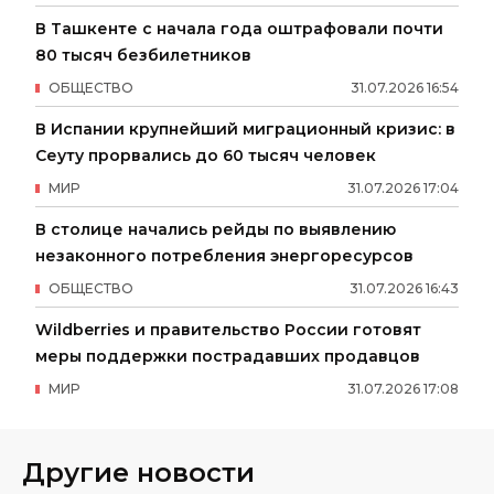
В Ташкенте с начала года оштрафовали почти
80 тысяч безбилетников
ОБЩЕСТВО
31
.
07
.
2026
16
:
54
В Испании крупнейший миграционный кризис: в
Сеуту прорвались до 60 тысяч человек
МИР
31
.
07
.
2026
17
:
04
В столице начались рейды по выявлению
незаконного потребления энергоресурсов
ОБЩЕСТВО
31
.
07
.
2026
16
:
43
Wildberries и правительство России готовят
меры поддержки пострадавших продавцов
МИР
31
.
07
.
2026
17
:
08
Другие новости