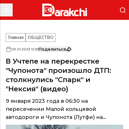
Главная
ОБЩЕСТВО
Поделиться
09
.
01
.
2023
12
:
55
В Учтепе на перекрестке
"Чупонота" произошло ДТП:
столкнулись "Спарк" и
"Нексия" (видео)
9 января 2023 года в 06:30 на
пересечении Малой кольцевой
автодороги и Чупонота (Лутфи) на...