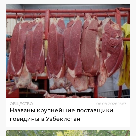
ОБЩЕСТВО
06
.
08
.
2026
16
:
57
Названы крупнейшие поставщики
говядины в Узбекистан