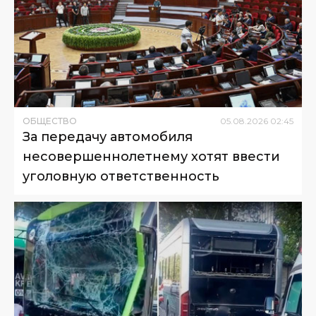
ОБЩЕСТВО
05
.
08
.
2026
02
:
45
За передачу автомобиля
несовершеннолетнему хотят ввести
уголовную ответственность