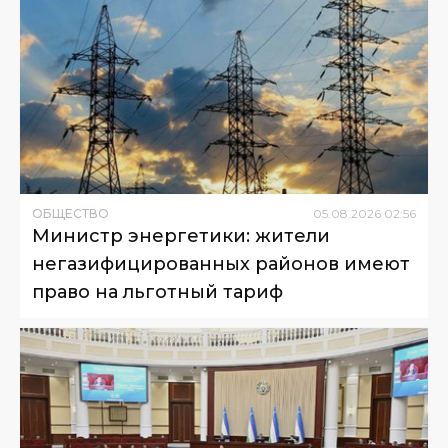
ОБЩЕСТВО
05
.
08
.
2026
02
:
56
Министр энергетики: жители
негазифицированных районов имеют
право на льготный тариф