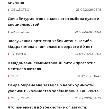
кислоты
ОБЩЕСТВО
25
.
07
.
2026
08
:
18
Для абитуриентов начался этап выбора вузов и
специальностей
ОБЩЕСТВО
25
.
07
.
2026
06
:
03
Заслуженная артистка Узбекистана Насиба
Мадрахимова скончалась в возрасте 80 лет
КУЛЬТУРА
24
.
07
.
2026
02
:
03
В Индонезии семиметровый питон проглотил
местного жителя
МИР
31
.
07
.
2026
16
:
42
Саида Мирзиёева заявила о необходимости
увеличить количество зелёных зон в Ташкенте
ОБЩЕСТВО
25
.
07
.
2026
04
:
37
Что изменится в Узбекистане с 1 августа: