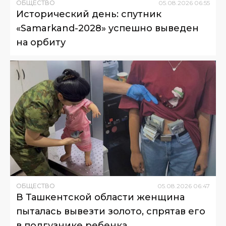
ОБЩЕСТВО
05
.
08
.
2026
06
:
55
Исторический день: спутник
«Samarkand-2028» успешно выведен
на орбиту
ОБЩЕСТВО
05
.
08
.
2026
06
:
47
В Ташкентской области женщина
пыталась вывезти золото, спрятав его
в подгузнике ребенка