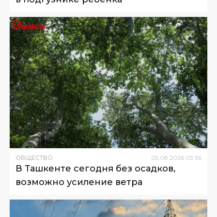
ОБЩЕСТВО
05
.
08
.
2026
03
:
36
В Ташкенте сегодня без осадков,
возможно усиление ветра