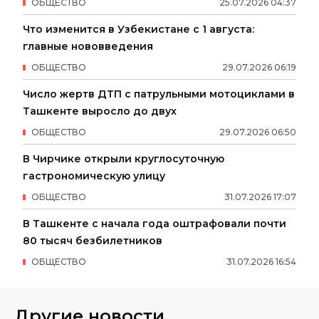
ОБЩЕСТВО
25
.
07
.
2026
04
:
37
Что изменится в Узбекистане с 1 августа:
главные нововведения
ОБЩЕСТВО
29
.
07
.
2026
06
:
19
Число жертв ДТП с патрульными мотоциклами в
Ташкенте выросло до двух
ОБЩЕСТВО
29
.
07
.
2026
06
:
50
В Чирчике открыли круглосуточную
гастрономическую улицу
ОБЩЕСТВО
31
.
07
.
2026
17
:
07
В Ташкенте с начала года оштрафовали почти
80 тысяч безбилетников
ОБЩЕСТВО
31
.
07
.
2026
16
:
54
Другие новости