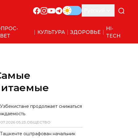
Русский
ПРОС-
HI-
КУЛЬТУРА
ЗДОРОВЬЕ
ВЕТ
TECH
Самые
читаемые
 Узбекистане продолжает снижаться
ождаемость
.
07
.
2026
05
:
23
,
ОБЩЕСТВО
 Ташкенте оштрафован начальник