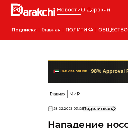
Новости
О Даракчи
Подписка
Главная
ПОЛИТИКА
ОБЩЕСТВО
Главная
МИР
Поделиться
28
.
02
.
2023
03
:
05
Нападение носо