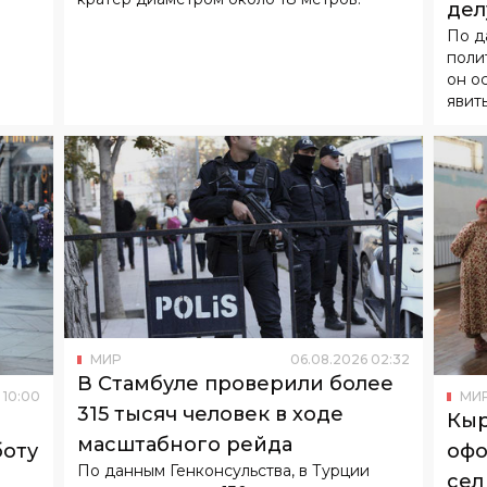
дел
По д
над
поли
он о
явит
МИР
06
.
08
.
2026
02
:
32
В Стамбуле проверили более
10
:
00
МИ
315 тысяч человек в ходе
Кыр
масштабного рейда
боту
офо
По данным Генконсульства, в Турции
сел