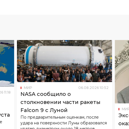
МИР
06
.
08
.
2026
10
:
52
26
11
:
18
NASA сообщило о
столкновении части ракеты
МИ
Falcon 9 с Луной
уста
Экс
По предварительным оценкам, после
не
удара на поверхности Луны образовался
ока
кратер диаметром около 18 метров.