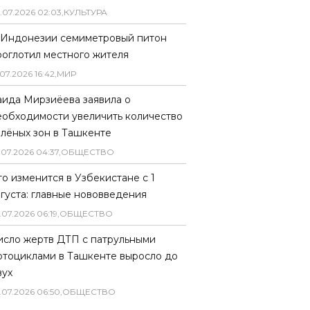
.
07
.
2026
02
:
03
,
КУЛЬТУРА
 Индонезии семиметровый питон
роглотил местного жителя
07
.
2026
16
:
42
,
МИР
аида Мирзиёева заявила о
еобходимости увеличить количество
елёных зон в Ташкенте
.
07
.
2026
04
:
37
,
ОБЩЕСТВО
то изменится в Узбекистане с 1
вгуста: главные нововведения
.
07
.
2026
06
:
19
,
ОБЩЕСТВО
исло жертв ДТП с патрульными
отоциклами в Ташкенте выросло до
вух
.
07
.
2026
06
:
50
,
ОБЩЕСТВО