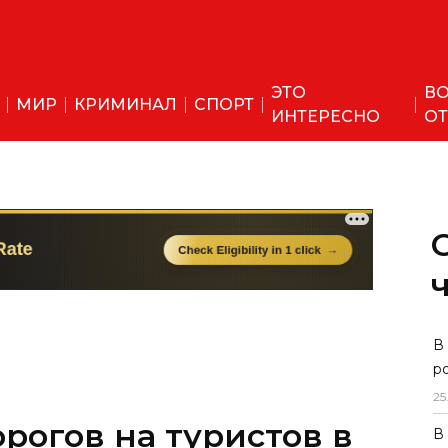
ЭТО
ВО
МИР
КРИМИНАЛ
СПОРТ
ИНТЕРЕСНО
ОТ
В
р
25
рогов на туристов в
В