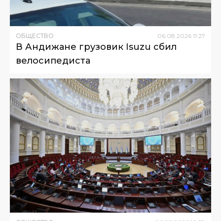
ОБЩЕСТВО
06
.
08
.
2026
11
:
27
В Андижане грузовик Isuzu сбил
велосипедиста