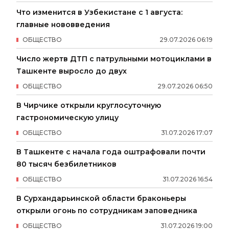
Что изменится в Узбекистане с 1 августа:
главные нововведения
ОБЩЕСТВО
29
.
07
.
2026
06
:
19
Число жертв ДТП с патрульными мотоциклами в
Ташкенте выросло до двух
ОБЩЕСТВО
29
.
07
.
2026
06
:
50
В Чирчике открыли круглосуточную
гастрономическую улицу
ОБЩЕСТВО
31
.
07
.
2026
17
:
07
В Ташкенте с начала года оштрафовали почти
80 тысяч безбилетников
ОБЩЕСТВО
31
.
07
.
2026
16
:
54
В Сурхандарьинской области браконьеры
открыли огонь по сотрудникам заповедника
ОБЩЕСТВО
31
.
07
.
2026
19
:
00