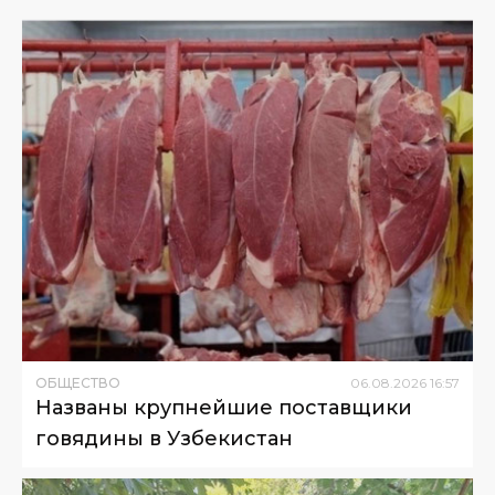
ОБЩЕСТВО
06
.
08
.
2026
16
:
57
Названы крупнейшие поставщики
говядины в Узбекистан