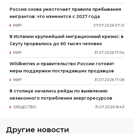
Россия снова ужесточает правила пребывания
мигрантов: что изменится с 2027 года
МИР
27
.
07
.
2026
07
:
21
В Испании крупнейший миграционный кризис: в
Сеуту прорвались до 60 тысяч человек
МИР
31
.
07
.
2026
17
:
04
Wildberries и правительство России готовят
меры поддержки пострадавших продавцов
МИР
31
.
07
.
2026
17
:
08
В столице начались рейды по выявлению
незаконного потребления энергоресурсов
ОБЩЕСТВО
31
.
07
.
2026
16
:
43
Другие новости