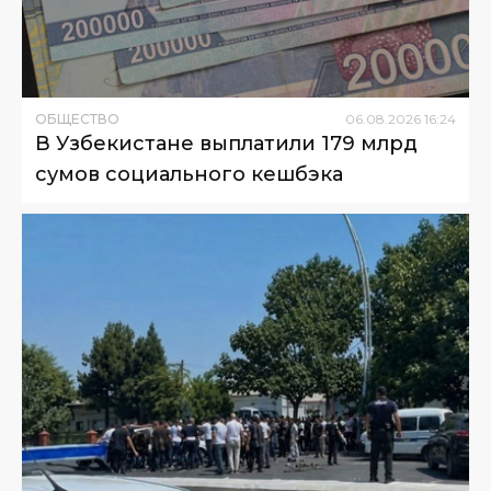
ОБЩЕСТВО
06
.
08
.
2026
16
:
24
В Узбекистане выплатили 179 млрд
сумов социального кешбэка