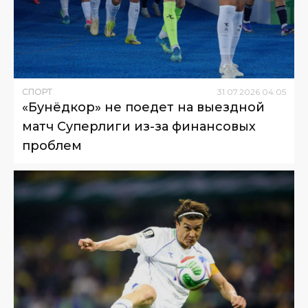
СПОРТ
31
.
07
.
2026
04
:
05
«Бунёдкор» не поедет на выездной
матч Суперлиги из-за финансовых
проблем