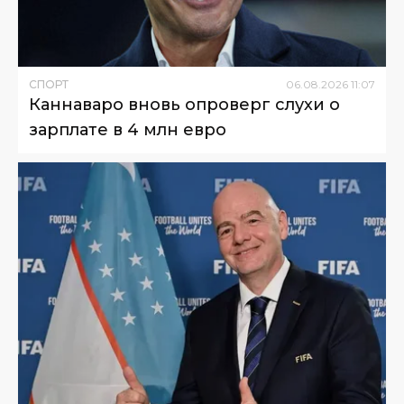
СПОРТ
06
.
08
.
2026
11
:
07
Каннаваро вновь опроверг слухи о
зарплате в 4 млн евро