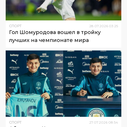
СПОРТ
28
.
07
.
2026
03
:
25
Гол Шомуродова вошел в тройку
лучших на чемпионате мира
СПОРТ
27
.
07
.
2026
08
:
54