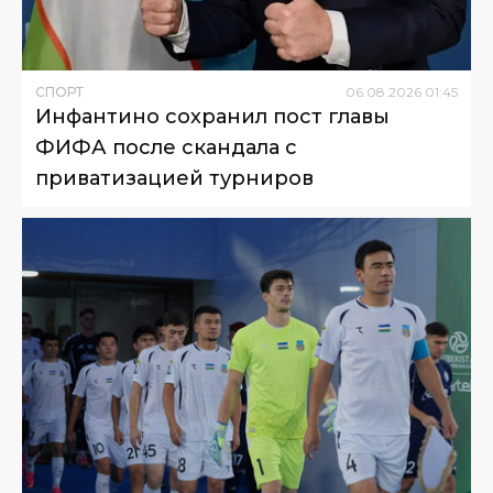
СПОРТ
06
.
08
.
2026
01
:
45
Инфантино сохранил пост главы
ФИФА после скандала с
приватизацией турниров