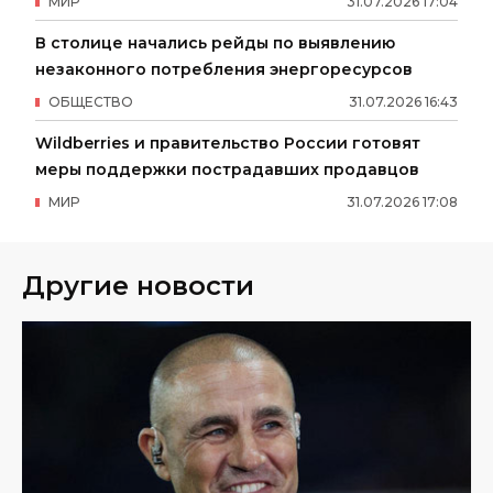
МИР
31
.
07
.
2026
17
:
04
В столице начались рейды по выявлению
незаконного потребления энергоресурсов
ОБЩЕСТВО
31
.
07
.
2026
16
:
43
Wildberries и правительство России готовят
меры поддержки пострадавших продавцов
МИР
31
.
07
.
2026
17
:
08
Другие новости