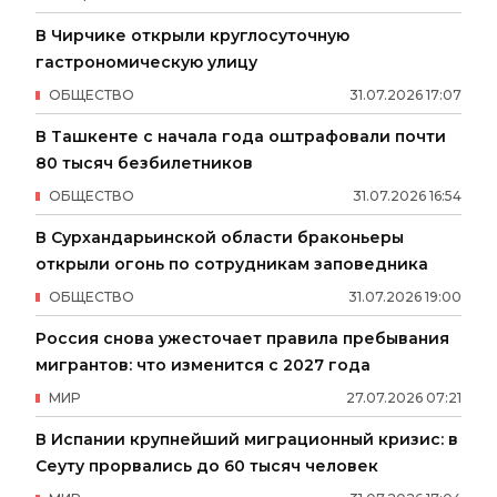
В Чирчике открыли круглосуточную
гастрономическую улицу
ОБЩЕСТВО
31
.
07
.
2026
17
:
07
В Ташкенте с начала года оштрафовали почти
80 тысяч безбилетников
ОБЩЕСТВО
31
.
07
.
2026
16
:
54
В Сурхандарьинской области браконьеры
открыли огонь по сотрудникам заповедника
ОБЩЕСТВО
31
.
07
.
2026
19
:
00
Россия снова ужесточает правила пребывания
мигрантов: что изменится с 2027 года
МИР
27
.
07
.
2026
07
:
21
В Испании крупнейший миграционный кризис: в
Сеуту прорвались до 60 тысяч человек