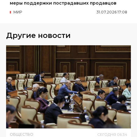
меры поддержки пострадавших продавцов
МИР
31
.
07
.
2026
17
:
08
Другие новости
ОБЩЕСТВО
СЕГОДНЯ
06
:
34