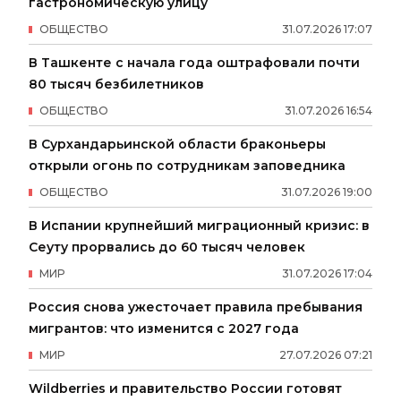
гастрономическую улицу
ОБЩЕСТВО
31
.
07
.
2026
17
:
07
В Ташкенте с начала года оштрафовали почти
80 тысяч безбилетников
ОБЩЕСТВО
31
.
07
.
2026
16
:
54
В Сурхандарьинской области браконьеры
открыли огонь по сотрудникам заповедника
ОБЩЕСТВО
31
.
07
.
2026
19
:
00
В Испании крупнейший миграционный кризис: в
Сеуту прорвались до 60 тысяч человек
МИР
31
.
07
.
2026
17
:
04
Россия снова ужесточает правила пребывания
мигрантов: что изменится с 2027 года
МИР
27
.
07
.
2026
07
:
21
Wildberries и правительство России готовят