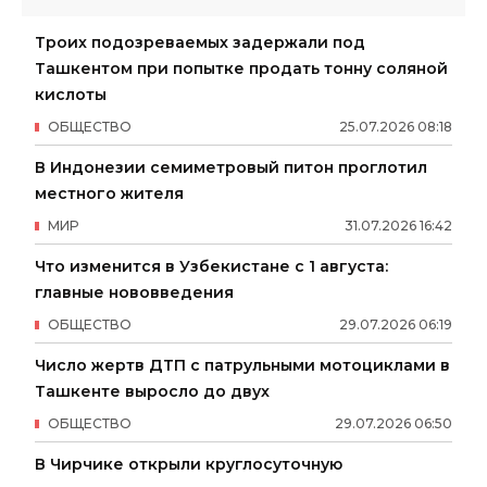
Троих подозреваемых задержали под
Ташкентом при попытке продать тонну соляной
кислоты
ОБЩЕСТВО
25
.
07
.
2026
08
:
18
В Индонезии семиметровый питон проглотил
местного жителя
МИР
31
.
07
.
2026
16
:
42
Что изменится в Узбекистане с 1 августа:
главные нововведения
ОБЩЕСТВО
29
.
07
.
2026
06
:
19
Число жертв ДТП с патрульными мотоциклами в
Ташкенте выросло до двух
ОБЩЕСТВО
29
.
07
.
2026
06
:
50
В Чирчике открыли круглосуточную