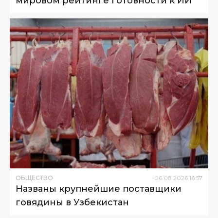
мировом рейтинге готовности к ИИ
ОБЩЕСТВО
06
.
08
.
2026
16
:
57
Названы крупнейшие поставщики
говядины в Узбекистан