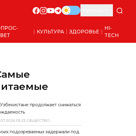
Русский
ПРОС-
HI-
КУЛЬТУРА
ЗДОРОВЬЕ
ВЕТ
TECH
Самые
читаемые
 Узбекистане продолжает снижаться
ождаемость
.
07
.
2026
05
:
23
,
ОБЩЕСТВО
роих подозреваемых задержали под