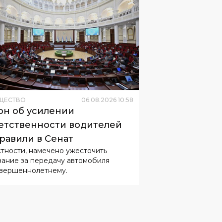
ЩЕСТВО
06
.
08
.
2026
10
:
58
он об усилении
етственности водителей
равили в Сенат
стности, намечено ужесточить
зание за передачу автомобиля
вершеннолетнему.