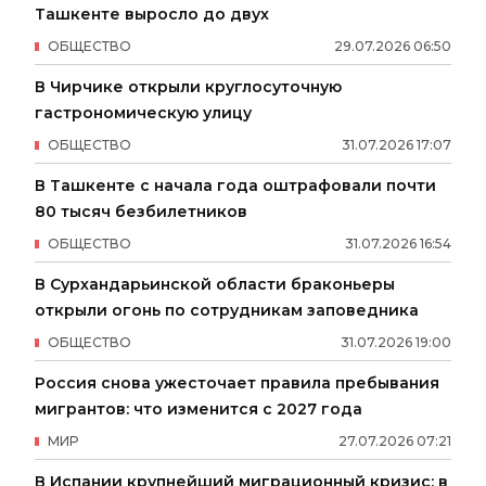
Ташкенте выросло до двух
ОБЩЕСТВО
29
.
07
.
2026
06
:
50
В Чирчике открыли круглосуточную
гастрономическую улицу
ОБЩЕСТВО
31
.
07
.
2026
17
:
07
В Ташкенте с начала года оштрафовали почти
80 тысяч безбилетников
ОБЩЕСТВО
31
.
07
.
2026
16
:
54
В Сурхандарьинской области браконьеры
открыли огонь по сотрудникам заповедника
ОБЩЕСТВО
31
.
07
.
2026
19
:
00
Россия снова ужесточает правила пребывания
мигрантов: что изменится с 2027 года
МИР
27
.
07
.
2026
07
:
21
В Испании крупнейший миграционный кризис: в