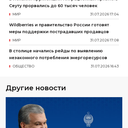
Сеуту прорвались до 60 тысяч человек
МИР
31
.
07
.
2026
17
:
04
Wildberries и правительство России готовят
меры поддержки пострадавших продавцов
МИР
31
.
07
.
2026
17
:
08
В столице начались рейды по выявлению
незаконного потребления энергоресурсов
ОБЩЕСТВО
31
.
07
.
2026
16
:
43
Другие новости