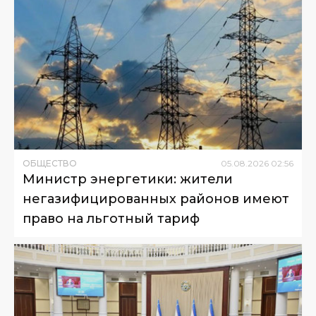
ОБЩЕСТВО
05
.
08
.
2026
02
:
56
Министр энергетики: жители
негазифицированных районов имеют
право на льготный тариф