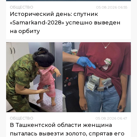
ОБЩЕСТВО
05
.
08
.
2026
06
:
55
Исторический день: спутник
«Samarkand-2028» успешно выведен
на орбиту
ОБЩЕСТВО
05
.
08
.
2026
06
:
47
В Ташкентской области женщина
пыталась вывезти золото, спрятав его