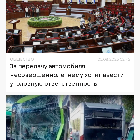
ОБЩЕСТВО
05
.
08
.
2026
02
:
45
За передачу автомобиля
несовершеннолетнему хотят ввести
уголовную ответственность