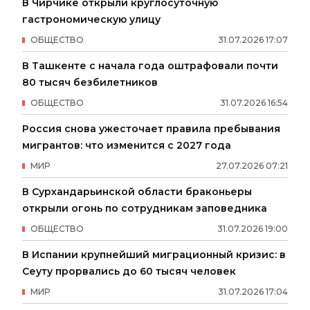
В Чирчике открыли круглосуточную
гастрономическую улицу
ОБЩЕСТВО
31
.
07
.
2026
17
:
07
В Ташкенте с начала года оштрафовали почти
80 тысяч безбилетников
ОБЩЕСТВО
31
.
07
.
2026
16
:
54
Россия снова ужесточает правила пребывания
мигрантов: что изменится с 2027 года
МИР
27
.
07
.
2026
07
:
21
В Сурхандарьинской области браконьеры
открыли огонь по сотрудникам заповедника
ОБЩЕСТВО
31
.
07
.
2026
19
:
00
В Испании крупнейший миграционный кризис: в
Сеуту прорвались до 60 тысяч человек
МИР
31
.
07
.
2026
17
:
04