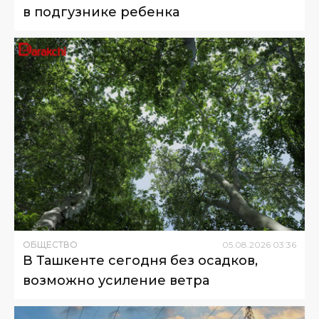
в подгузнике ребенка
ОБЩЕСТВО
05
.
08
.
2026
03
:
36
В Ташкенте сегодня без осадков,
возможно усиление ветра