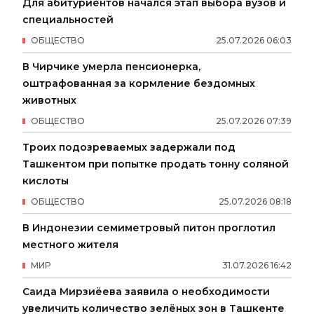
Для абитуриентов начался этап выбора вузов и
специальностей
ОБЩЕСТВО
25
.
07
.
2026
06
:
03
В Чирчике умерла пенсионерка,
оштрафованная за кормление бездомных
животных
ОБЩЕСТВО
25
.
07
.
2026
07
:
39
Троих подозреваемых задержали под
Ташкентом при попытке продать тонну соляной
кислоты
ОБЩЕСТВО
25
.
07
.
2026
08
:
18
В Индонезии семиметровый питон проглотил
местного жителя
МИР
31
.
07
.
2026
16
:
42
Саида Мирзиёева заявила о необходимости
увеличить количество зелёных зон в Ташкенте