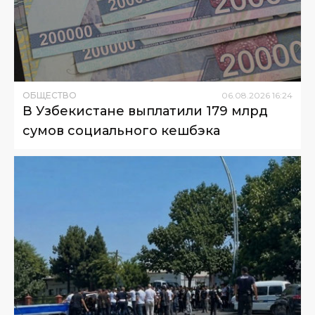
ОБЩЕСТВО
06
.
08
.
2026
16
:
24
В Узбекистане выплатили 179 млрд
сумов социального кешбэка