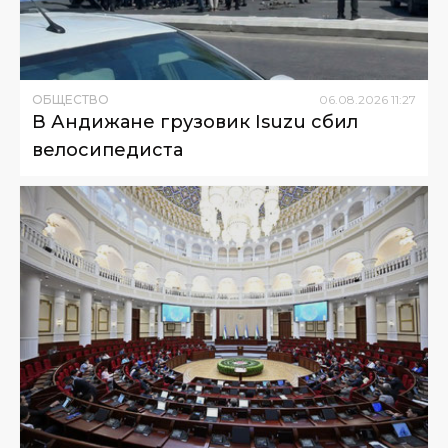
ОБЩЕСТВО
06
.
08
.
2026
11
:
27
В Андижане грузовик Isuzu сбил
велосипедиста