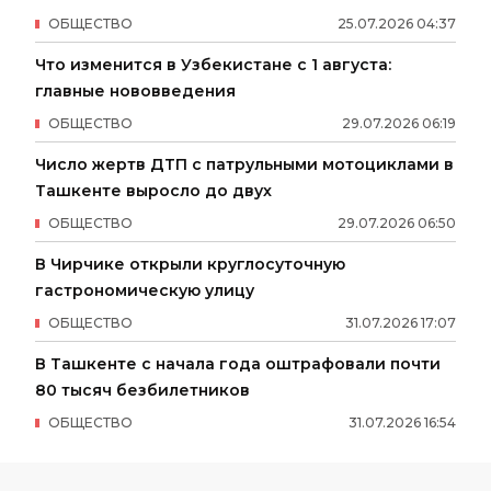
ОБЩЕСТВО
25
.
07
.
2026
04
:
37
Что изменится в Узбекистане с 1 августа:
главные нововведения
ОБЩЕСТВО
29
.
07
.
2026
06
:
19
Число жертв ДТП с патрульными мотоциклами в
Ташкенте выросло до двух
ОБЩЕСТВО
29
.
07
.
2026
06
:
50
В Чирчике открыли круглосуточную
гастрономическую улицу
ОБЩЕСТВО
31
.
07
.
2026
17
:
07
В Ташкенте с начала года оштрафовали почти
80 тысяч безбилетников
ОБЩЕСТВО
31
.
07
.
2026
16
:
54