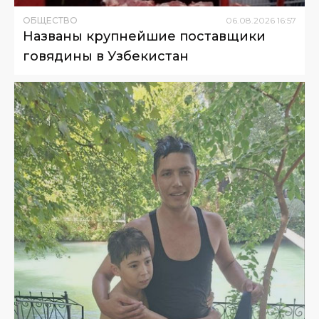
ОБЩЕСТВО
06
.
08
.
2026
16
:
57
Названы крупнейшие поставщики
говядины в Узбекистан