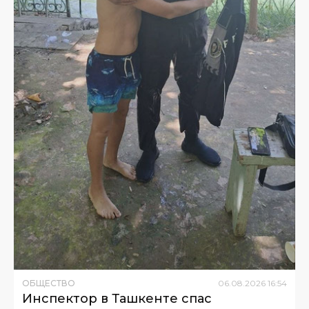
ОБЩЕСТВО
06
.
08
.
2026
16
:
54
Инспектор в Ташкенте спас