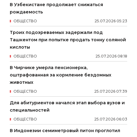
В Узбекистане продолжает снижаться
рождаемость
ОБЩЕСТВО
25
.
07
.
2026
05
:
23
Троих подозреваемых задержали под
Ташкентом при попытке продать тонну соляной
кислоты
ОБЩЕСТВО
25
.
07
.
2026
08
:
18
В Чирчике умерла пенсионерка,
оштрафованная за кормление бездомных
животных
ОБЩЕСТВО
25
.
07
.
2026
07
:
39
Для абитуриентов начался этап выбора вузов и
специальностей
ОБЩЕСТВО
25
.
07
.
2026
06
:
03
В Индонезии семиметровый питон проглотил