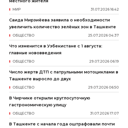
местного жителя
МИР
31
.
07
.
2026
16
:
42
Саида Мирзиёева заявила о необходимости
увеличить количество зелёных зон в Ташкенте
ОБЩЕСТВО
25
.
07
.
2026
04
:
37
Что изменится в Узбекистане с 1 августа:
главные нововведения
ОБЩЕСТВО
29
.
07
.
2026
06
:
19
Число жертв ДТП с патрульными мотоциклами в
Ташкенте выросло до двух
ОБЩЕСТВО
29
.
07
.
2026
06
:
50
В Чирчике открыли круглосуточную
гастрономическую улицу
ОБЩЕСТВО
31
.
07
.
2026
17
:
07
В Ташкенте с начала года оштрафовали почти