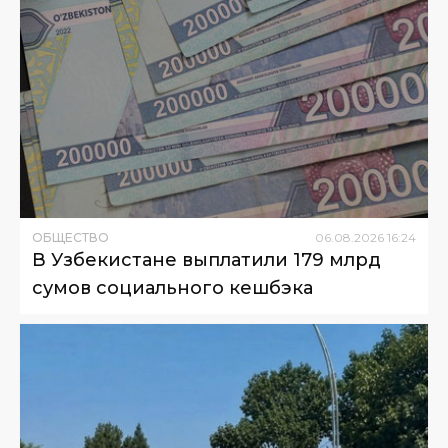
ОБЩЕСТВО
06
.
08
.
2026
16
:
24
В Узбекистане выплатили 179 млрд
сумов социального кешбэка