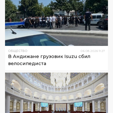
ОБЩЕСТВО
06
.
08
.
2026
11
:
27
В Андижане грузовик Isuzu сбил
велосипедиста