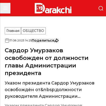
Главная
ОБЩЕСТВО
Поделиться
17
.
08
.
2023
14
:
25
Сардор Умурзаков
освобожден от должности
главы Администрации
президента
Указом президента Сардор Умурзаков
освобождён от&nbsp;должности
руководителя Администрации...
Указом президента Сардор Умурзаков