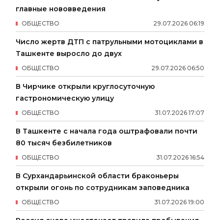
главные нововведения
ОБЩЕСТВО
29
.
07
.
2026
06
:
19
Число жертв ДТП с патрульными мотоциклами в
Ташкенте выросло до двух
ОБЩЕСТВО
29
.
07
.
2026
06
:
50
В Чирчике открыли круглосуточную
гастрономическую улицу
ОБЩЕСТВО
31
.
07
.
2026
17
:
07
В Ташкенте с начала года оштрафовали почти
80 тысяч безбилетников
ОБЩЕСТВО
31
.
07
.
2026
16
:
54
В Сурхандарьинской области браконьеры
открыли огонь по сотрудникам заповедника
ОБЩЕСТВО
31
.
07
.
2026
19
:
00