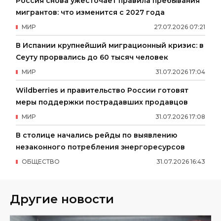
Россия снова ужесточает правила пребывания
мигрантов: что изменится с 2027 года
МИР
27
.
07
.
2026
07
:
21
В Испании крупнейший миграционный кризис: в
Сеуту прорвались до 60 тысяч человек
МИР
31
.
07
.
2026
17
:
04
Wildberries и правительство России готовят
меры поддержки пострадавших продавцов
МИР
31
.
07
.
2026
17
:
08
В столице начались рейды по выявлению
незаконного потребления энергоресурсов
ОБЩЕСТВО
31
.
07
.
2026
16
:
43
Другие новости