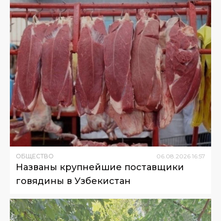
ОБЩЕСТВО
06
.
08
.
2026
16
:
57
Названы крупнейшие поставщики
говядины в Узбекистан