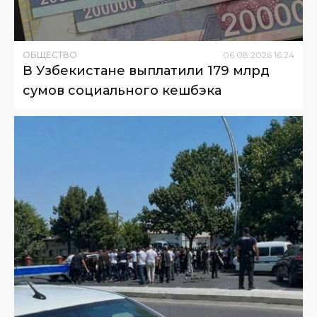
ОБЩЕСТВО
06
.
08
.
2026
16
:
24
В Узбекистане выплатили 179 млрд
сумов социального кешбэка