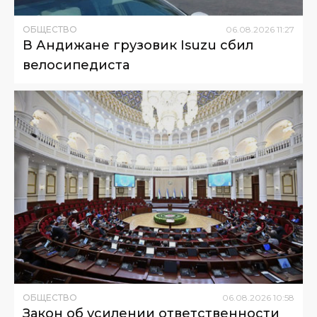
ОБЩЕСТВО
06
.
08
.
2026
11
:
27
В Андижане грузовик Isuzu сбил
велосипедиста
ОБЩЕСТВО
06
.
08
.
2026
10
:
58
Закон об усилении ответственности