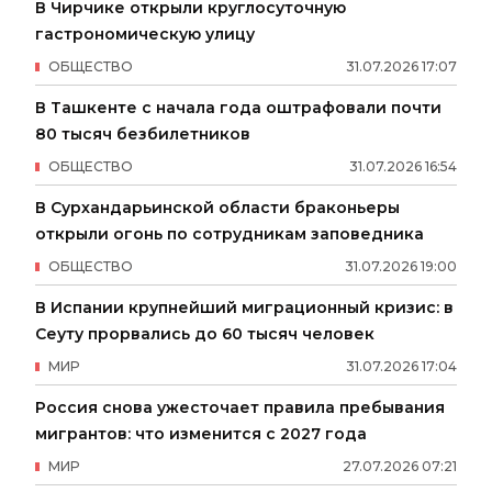
В Чирчике открыли круглосуточную
гастрономическую улицу
ОБЩЕСТВО
31
.
07
.
2026
17
:
07
В Ташкенте с начала года оштрафовали почти
80 тысяч безбилетников
ОБЩЕСТВО
31
.
07
.
2026
16
:
54
В Сурхандарьинской области браконьеры
открыли огонь по сотрудникам заповедника
ОБЩЕСТВО
31
.
07
.
2026
19
:
00
В Испании крупнейший миграционный кризис: в
Сеуту прорвались до 60 тысяч человек
МИР
31
.
07
.
2026
17
:
04
Россия снова ужесточает правила пребывания
мигрантов: что изменится с 2027 года
МИР
27
.
07
.
2026
07
:
21