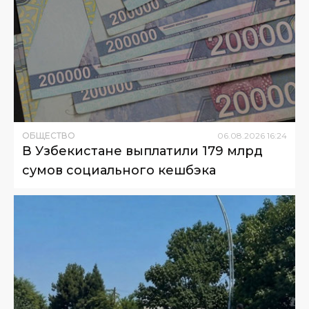
ОБЩЕСТВО
06
.
08
.
2026
16
:
24
В Узбекистане выплатили 179 млрд
сумов социального кешбэка