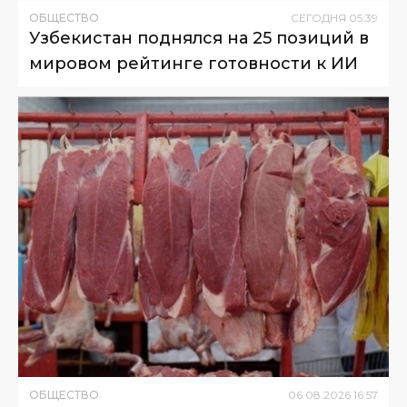
ОБЩЕСТВО
СЕГОДНЯ
05
:
39
Узбекистан поднялся на 25 позиций в
мировом рейтинге готовности к ИИ
ОБЩЕСТВО
06
.
08
.
2026
16
:
57