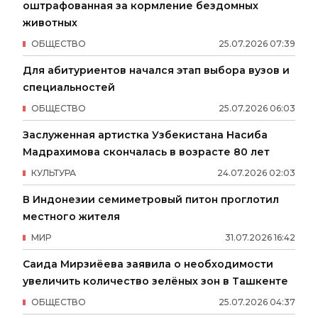
оштрафованная за кормление бездомных
животных
ОБЩЕСТВО
25
.
07
.
2026
07
:
39
Для абитуриентов начался этап выбора вузов и
специальностей
ОБЩЕСТВО
25
.
07
.
2026
06
:
03
Заслуженная артистка Узбекистана Насиба
Мадрахимова скончалась в возрасте 80 лет
КУЛЬТУРА
24
.
07
.
2026
02
:
03
В Индонезии семиметровый питон проглотил
местного жителя
МИР
31
.
07
.
2026
16
:
42
Саида Мирзиёева заявила о необходимости
увеличить количество зелёных зон в Ташкенте
ОБЩЕСТВО
25
.
07
.
2026
04
:
37