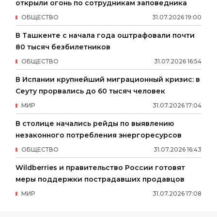
открыли огонь по сотрудникам заповедника
ОБЩЕСТВО
31
.
07
.
2026
19
:
00
В Ташкенте с начала года оштрафовали почти
80 тысяч безбилетников
ОБЩЕСТВО
31
.
07
.
2026
16
:
54
В Испании крупнейший миграционный кризис: в
Сеуту прорвались до 60 тысяч человек
МИР
31
.
07
.
2026
17
:
04
В столице начались рейды по выявлению
незаконного потребления энергоресурсов
ОБЩЕСТВО
31
.
07
.
2026
16
:
43
Wildberries и правительство России готовят
меры поддержки пострадавших продавцов
МИР
31
.
07
.
2026
17
:
08