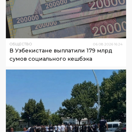
ОБЩЕСТВО
06
.
08
.
2026
16
:
24
В Узбекистане выплатили 179 млрд
сумов социального кешбэка