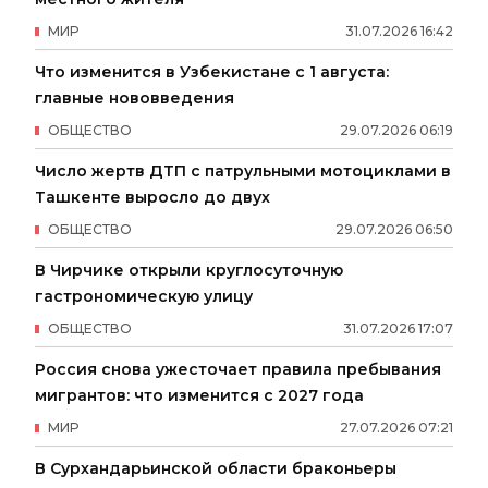
МИР
31
.
07
.
2026
16
:
42
Что изменится в Узбекистане с 1 августа:
главные нововведения
ОБЩЕСТВО
29
.
07
.
2026
06
:
19
Число жертв ДТП с патрульными мотоциклами в
Ташкенте выросло до двух
ОБЩЕСТВО
29
.
07
.
2026
06
:
50
В Чирчике открыли круглосуточную
гастрономическую улицу
ОБЩЕСТВО
31
.
07
.
2026
17
:
07
Россия снова ужесточает правила пребывания
мигрантов: что изменится с 2027 года
МИР
27
.
07
.
2026
07
:
21
В Сурхандарьинской области браконьеры