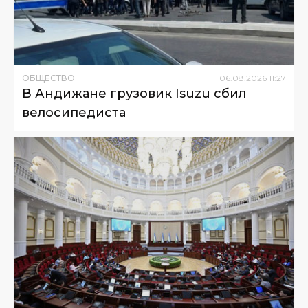
ОБЩЕСТВО
06
.
08
.
2026
11
:
27
В Андижане грузовик Isuzu сбил
велосипедиста