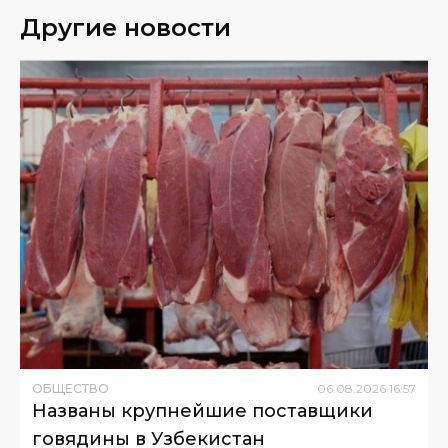
Другие новости
ОБЩЕСТВО
06
.
08
.
2026
16
:
57
Названы крупнейшие поставщики
говядины в Узбекистан