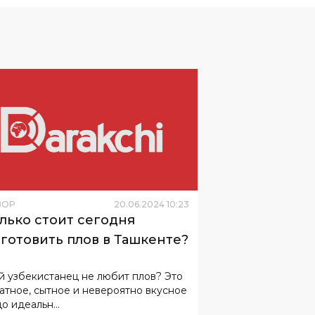
ЗОР
20
.
06
.
2024
10
:
23
лько стоит сегодня
готовить плов в Ташкенте?
й узбекистанец не любит плов? Это
атное, сытное и невероятно вкусное
о идеальн...