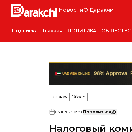
Новости
О Даракчи
Подписка
Главная
ПОЛИТИКА
ОБЩЕСТВО
Главная
Обзор
Поделиться
03
.
11
.
2023
09
:
56
Налоговый коми