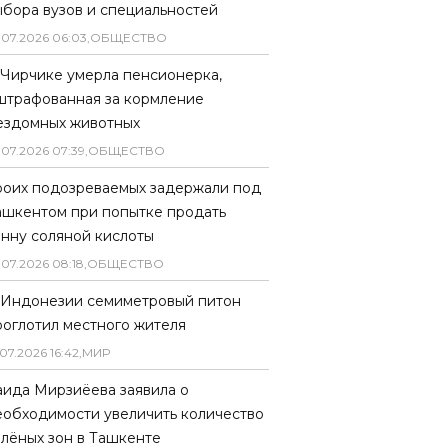
ыбора вузов и специальностей
.
07
.
2026
06
:
03
,
ОБЩЕСТВО
 Чирчике умерла пенсионерка,
штрафованная за кормление
ездомных животных
.
07
.
2026
07
:
39
,
ОБЩЕСТВО
роих подозреваемых задержали под
ашкентом при попытке продать
онну соляной кислоты
.
07
.
2026
08
:
18
,
ОБЩЕСТВО
 Индонезии семиметровый питон
роглотил местного жителя
07
.
2026
16
:
42
,
МИР
аида Мирзиёева заявила о
еобходимости увеличить количество
елёных зон в Ташкенте