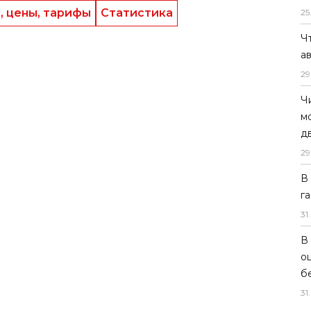
, цены, тарифы
Статистика
25
Ч
а
29
Ч
м
д
29
В
г
31
.
В
о
б
31
.