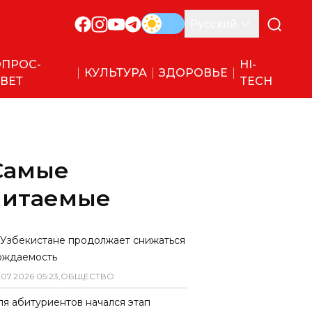
Русский
ПРОС-
HI-
КУЛЬТУРА
ЗДОРОВЬЕ
ВЕТ
TECH
Самые
читаемые
 Узбекистане продолжает снижаться
ождаемость
.
07
.
2026
05
:
23
,
ОБЩЕСТВО
ля абитуриентов начался этап