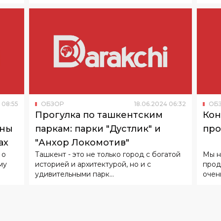
08
:
55
ОБЗОР
18
.
06
.
2024
06
:
32
ОБ
Прогулка по ташкентским
Кон
аны
паркам: парки "Дустлик" и
про
ах
"Анхор Локомотив"
 о
Ташкент - это не только город с богатой
Мы н
му
историей и архитектурой, но и с
прод
удивительными парк...
очен