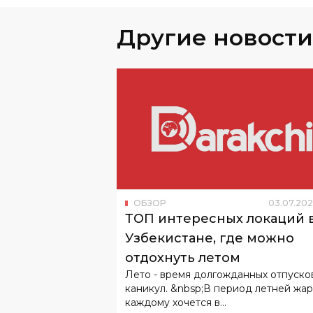
Другие новости
ОБЗОР
03
.
07
.
202
ТОП интересных локаций 
Узбекистане, где можно
отдохнуть летом
Лето - время долгожданных отпуско
каникул. &nbsp;В период летней жа
каждому хочется в...