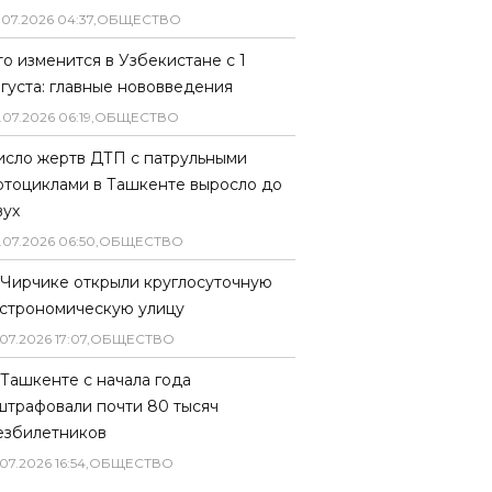
.
07
.
2026
04
:
37
,
ОБЩЕСТВО
то изменится в Узбекистане с 1
вгуста: главные нововведения
.
07
.
2026
06
:
19
,
ОБЩЕСТВО
исло жертв ДТП с патрульными
отоциклами в Ташкенте выросло до
вух
.
07
.
2026
06
:
50
,
ОБЩЕСТВО
 Чирчике открыли круглосуточную
астрономическую улицу
07
.
2026
17
:
07
,
ОБЩЕСТВО
 Ташкенте с начала года
штрафовали почти 80 тысяч
езбилетников
07
.
2026
16
:
54
,
ОБЩЕСТВО