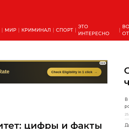
ЭТО
ВО
МИР
КРИМИНАЛ
СПОРТ
ИНТЕРЕСНО
ОТ
В
р
25
тет: цифры и факты
Д