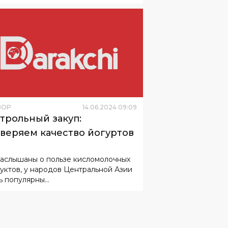
ЗОР
14
.
06
.
2024
09
:
09
трольный закуп:
веряем качество йогуртов
аслышаны о пользе кисломолочных
уктов, у народов Центральной Азии
ь популярны...