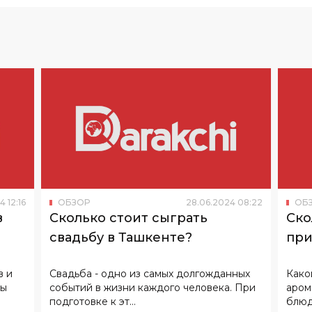
4
12
:
16
ОБЗОР
28
.
06
.
2024
08
:
22
ОБ
в
Сколько стоит сыграть
Ско
свадьбу в Ташкенте?
при
в и
Свадьба - одно из самых долгожданных
Како
ры
событий в жизни каждого человека. При
аром
подготовке к эт...
блюд