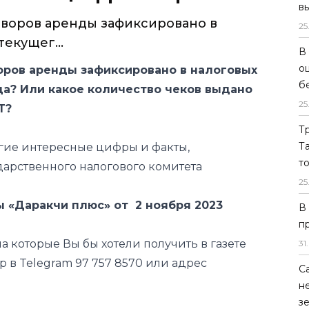
в
говоров аренды зафиксировано в
25
текущег...
В
о
воров аренды зафиксировано в налоговых
б
да? Или какое количество чеков выдано
25
КТ?
Т
Т
ругие интересные цифры и факты,
т
дарственного налогового комитета
25
ы «Даракчи плюс» от 2 ноября 2023
В
п
на которые Вы бы хотели получить в газете
31
.
р в Telegram 97 757 8570 или адрес
С
н
з